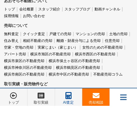
あおぞら不動産について
トップ
会社概要
スタッフ紹介
スタッフブログ
動画チャンネル
採用情報
お問い合わせ
売却について
無料査定
クイック査定
戸建ての売却
マンションの売却
土地の売却
住み替え
相続不動産の売却
離婚・財産分与による売却
任意売却
空家・空地の売却
実家じまい（家じまい）
女性のための不動産売却
アパート売却
横浜市旭区の不動産売却
横浜市西区の不動産売却
横浜市泉区の不動産売却
横浜市保土ヶ谷区の不動産売却
横浜市神奈川区の不動産売却
横浜市鶴見区の不動産売却
横浜市南区の不動産売却
横浜市中区の不動産売却
不動産売却コラム
取引実績・販売物件など
取引実績
成功ストーリー
販売中物件
旧分譲地一覧
マンションカタログ
トップ
取引実績
AI査定
売却相談
メニュー
お電話でのご相談は
お電話でのご相談は
045-548-5246
045-548-5246
045-548-5246
営業時間：9:00～18:00
定休日：水曜日
売却相談
お客様の声
会社概要
お問合せ