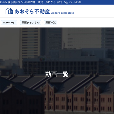
動画記事 | 横浜市の不動産売却、査定・買取なら（株）あおぞら不動産
TOPページ
>
動画チャンネル
>
動画一覧
動画一覧