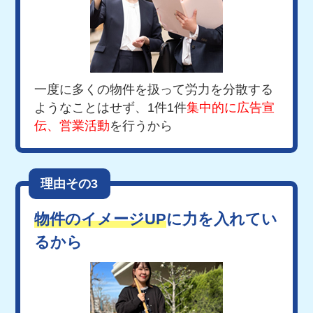
一度に多くの物件を扱って労力を分散する
ようなことはせず、1件1件
集中的に広告宣
伝、営業活動
を行うから
理由その3
物件のイメージUP
に力を入れてい
るから