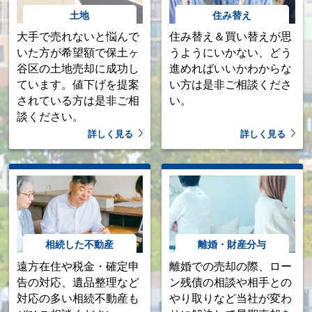
土地
住み替え
大手で売れないと悩んで
住み替え＆買い替えが思
いた方が希望額で保土ヶ
うようにいかない、どう
谷区の土地売却に成功し
進めればいいかわからな
ています。値下げを提案
い方は是非ご相談くださ
されている方は是非ご相
い。
談ください。
詳しく見る
詳しく見る
相続した不動産
離婚・財産分与
遠方在住や税金・確定申
離婚での売却の際、ロー
告の対応、遺品整理など
ン残債の相談や相手との
対応の多い相続不動産も
やり取りなど当社が変わ