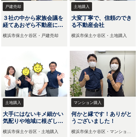
戸建売却
土地購入
３社の中から家族会議を
大変丁寧で、信頼のでき
経てあおぞら不動産に決
る不動産会社
めた
横浜市保土ケ谷区・戸建売却
横浜市保土ケ谷区・土地購入
土地購入
マンション購入
大手にはないキメ細かい
何かと縁です！ありがと
気配りや地域に根ざした
うございました！
情報力があった。
横浜市保土ケ谷区・土地購入
横浜市保土ケ谷区・マンション