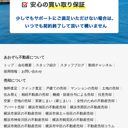
あおぞら不動産について
トップ
会社概要
スタッフ紹介
スタッフブログ
動画チャンネル
採用情報
お問い合わせ
売却について
無料査定
クイック査定
戸建ての売却
マンションの売却
土地の売却
住み替え
相続不動産の売却
離婚・財産分与による売却
任意売却
空家・空地の売却
実家じまい（家じまい）
女性のための不動産売却
アパート売却
横浜市旭区の不動産売却
横浜市西区の不動産売却
横浜市泉区の不動産売却
横浜市保土ヶ谷区の不動産売却
横浜市神奈川区の不動産売却
横浜市鶴見区の不動産売却
横浜市南区の不動産売却
横浜市中区の不動産売却
不動産売却コラム