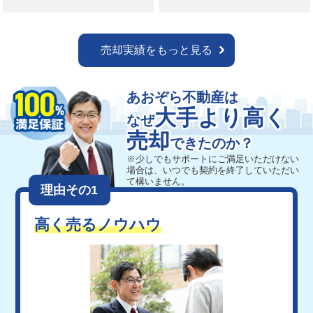
購入
売却実績をもっと見る
あおぞら不動産は
大手より高く
なぜ
売却
できたのか？
※少しでもサポートにご満足いただけない
場合は、
いつでも契約を終了していただい
て構いません。
理由その1
高く売るノウハウ