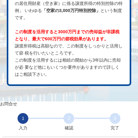
の居住用財産（空き家）に係る譲渡所得の特別控除の特
例」
いわゆる
「空家の3,000万円特別控除」
という制度
です。
この制度を活用すると3000万円までの売却益が
非課税
となり、最大で600万円の節税効果があります。
譲渡所得税は高額なので、この制度をしっかりと活用し
て節
税を行いたいところです。
この制度を活用するには相続の開始から3年以内に売却
が必
要など他にもいくつか要件がありますので詳しく
はご相談下さい。
お問合せ
1
2
3
入力
確認
完了