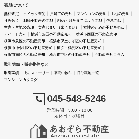
売却について
無料査定
クイック査定
戸建ての売却
マンションの売却
土地の売却
住み替え
相続不動産の売却
離婚・財産分与による売却
任意売却
空家・空地の売却
実家じまい（家じまい）
女性のための不動産売却
アパート売却
横浜市旭区の不動産売却
横浜市西区の不動産売却
横浜市泉区の不動産売却
横浜市保土ヶ谷区の不動産売却
横浜市神奈川区の不動産売却
横浜市鶴見区の不動産売却
横浜市南区の不動産売却
横浜市中区の不動産売却
不動産売却コラム
取引実績・販売物件など
取引実績
成功ストーリー
販売中物件
旧分譲地一覧
マンションカタログ
045-548-5246
営業時間：9:00～18:00
定休日：水曜日