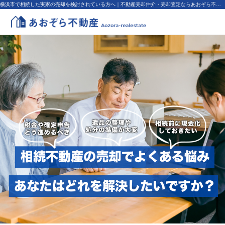
横浜市で相続した実家の売却を検討されている方へ｜不動産売却仲介・売却査定ならあおぞら不動産