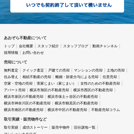
あおぞら不動産について
トップ
会社概要
スタッフ紹介
スタッフブログ
動画チャンネル
採用情報
お問い合わせ
売却について
無料査定
クイック査定
戸建ての売却
マンションの売却
土地の売却
住み替え
相続不動産の売却
離婚・財産分与による売却
任意売却
空家・空地の売却
実家じまい（家じまい）
女性のための不動産売却
アパート売却
横浜市旭区の不動産売却
横浜市西区の不動産売却
横浜市泉区の不動産売却
横浜市保土ヶ谷区の不動産売却
横浜市神奈川区の不動産売却
横浜市鶴見区の不動産売却
横浜市南区の不動産売却
横浜市中区の不動産売却
不動産売却コラム
取引実績・販売物件など
取引実績
成功ストーリー
販売中物件
旧分譲地一覧
マンションカタログ