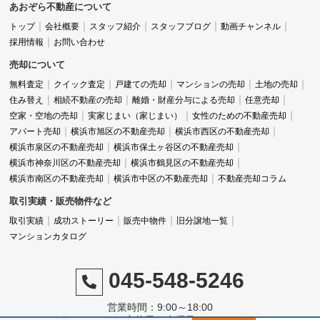
あおぞら不動産について
トップ
会社概要
スタッフ紹介
スタッフブログ
動画チャンネル
採用情報
お問い合わせ
売却について
無料査定
クイック査定
戸建ての売却
マンションの売却
土地の売却
住み替え
相続不動産の売却
離婚・財産分与による売却
任意売却
空家・空地の売却
実家じまい（家じまい）
女性のための不動産売却
アパート売却
横浜市旭区の不動産売却
横浜市西区の不動産売却
横浜市泉区の不動産売却
横浜市保土ヶ谷区の不動産売却
横浜市神奈川区の不動産売却
横浜市鶴見区の不動産売却
横浜市南区の不動産売却
横浜市中区の不動産売却
不動産売却コラム
取引実績・販売物件など
取引実績
成功ストーリー
販売中物件
旧分譲地一覧
マンションカタログ
045-548-5246
営業時間：9:00～18:00