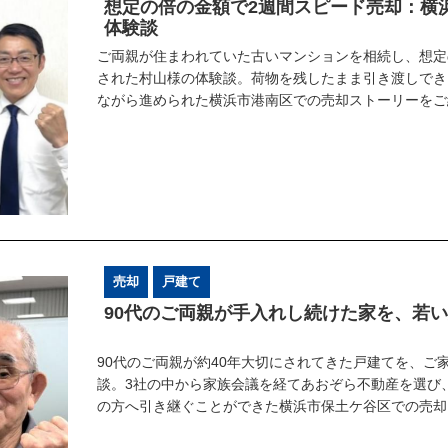
想定の倍の金額で2週間スピード売却：横
体験談
ご両親が住まわれていた古いマンションを相続し、想定
された村山様の体験談。荷物を残したまま引き渡しでき
ながら進められた横浜市港南区での売却ストーリーをご
売却
戸建て
9​0代のご両親が手入れし続けた家を、若
90代のご両親が約40年大切にされてきた戸建てを、ご
談。3社の中から家族会議を経てあおぞら不動産を選び
の方へ引き継ぐことができた横浜市保土ケ谷区での売却