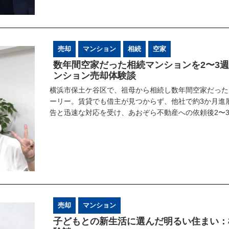
売却
マンション
相続
空家
数年間空家だった相続マンションを2〜3
ンション売却体験談
横浜市保土ケ谷区で、祖母から相続し数年間空家だった
ーリー。賃貸でも借主が見つからず、他社で約3か月進
告と迅速な対応を受け、あおぞら不動産への依頼後2〜
売却
マンション
子どもとの新生活に選んだ明るい住まい：