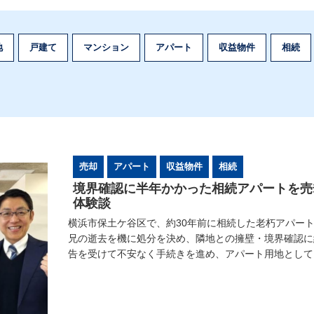
地
戸建て
マンション
アパート
収益物件
相続
売却
アパート
収益物件
相続
境界確認に半年かかった相続アパートを売
体験談
横浜市保土ケ谷区で、約30年前に相続した老朽アパー
兄の逝去を機に処分を決め、隣地との擁壁・境界確認に
告を受けて不安なく手続きを進め、アパート用地として