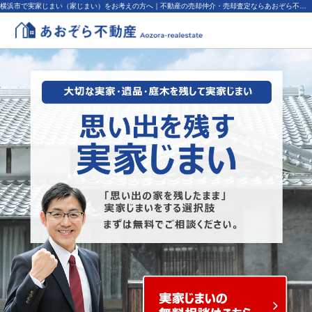
横浜市で実家じまい（家じまい）をお考えの方へ｜不動産の売却仲介・売却査定ならあおぞら不動産