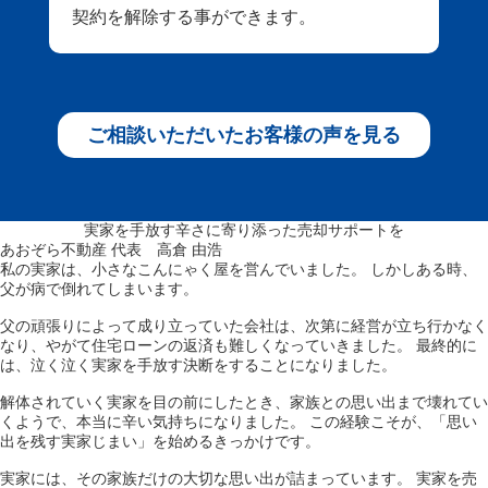
契約を解除する事ができます。
ご相談いただいたお客様の声を見る
実家を手放す辛さに寄り添った売却サポートを
あおぞら不動産 代表 高倉 由浩
私の実家は、小さなこんにゃく屋を営んでいました。
しかしある時、
父が病で倒れてしまいます。
父の頑張りによって成り立っていた会社は、次第に経営が立ち行かなく
なり、
やがて住宅ローンの返済も難しくなっていきました。
最終的に
は、泣く泣く実家を手放す決断をすることになりました。
解体されていく実家を目の前にしたとき、家族との思い出まで壊れてい
くようで、
本当に辛い気持ちになりました。
この経験こそが、「思い
出を残す実家じまい」を始めるきっかけです。
実家には、その家族だけの大切な思い出が詰まっています。
実家を売