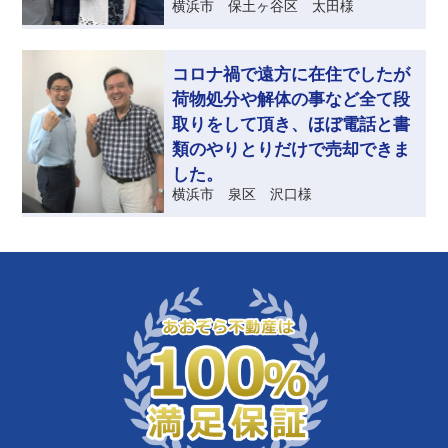
横浜市 保土ヶ谷区 太田様
コロナ禍で遠方に在住でしたが
荷物処分や解体の事など全て段
取りをして頂き、ほぼ電話と書
類のやりとりだけで売却できま
した。
横浜市 泉区 沢口様