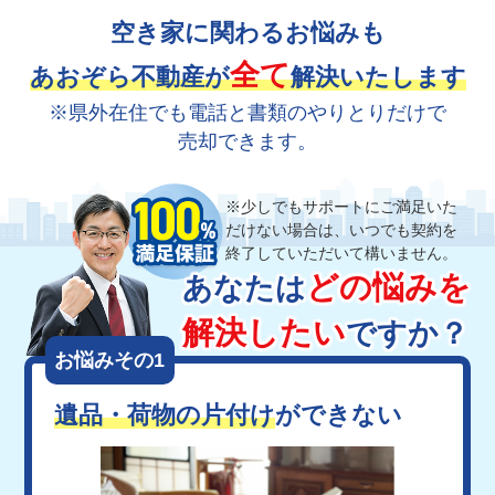
空き家に関わるお悩みも
全て
あおぞら不動産が
解決いたします
※県外在住でも電話と書類のやりとりだけで
売却できます。
※少しでもサポートにご満足いた
だけない場合は、
いつでも契約を
終了していただいて構いません。
どの悩みを
あなたは
解決したい
ですか？
お悩みその1
遺品・荷物の片付け
ができない