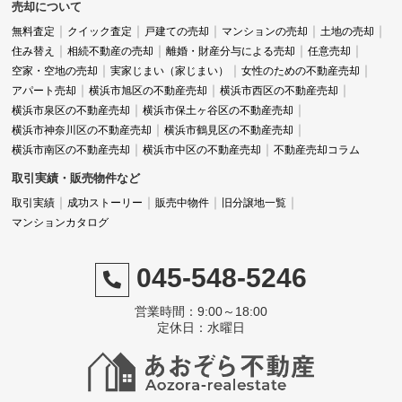
売却について
無料査定
クイック査定
戸建ての売却
マンションの売却
土地の売却
住み替え
相続不動産の売却
離婚・財産分与による売却
任意売却
空家・空地の売却
実家じまい（家じまい）
女性のための不動産売却
アパート売却
横浜市旭区の不動産売却
横浜市西区の不動産売却
横浜市泉区の不動産売却
横浜市保土ヶ谷区の不動産売却
横浜市神奈川区の不動産売却
横浜市鶴見区の不動産売却
横浜市南区の不動産売却
横浜市中区の不動産売却
不動産売却コラム
取引実績・販売物件など
取引実績
成功ストーリー
販売中物件
旧分譲地一覧
マンションカタログ
045-548-5246
営業時間：9:00～18:00
定休日：水曜日