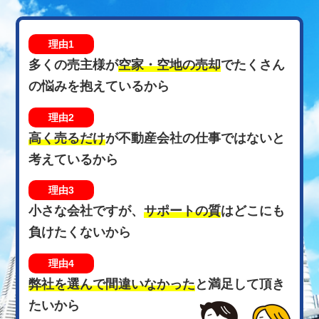
理由1
多くの売主様が
空家・空地の売却
で
たくさん
の悩みを抱えているから
理由2
高く売るだけ
が不動産会社の仕事で
はないと
考えているから
理由3
小さな会社ですが、
サポートの質
は
どこにも
負けたくないから
理由4
弊社を選んで間違いなかった
と
満足して頂き
たいから