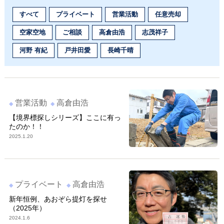
すべて
プライベート
営業活動
任意売却
空家空地
ご相談
高倉由浩
志茂祥子
河野 有紀
戸井田愛
長崎千晴
営業活動
高倉由浩
【境界標探しシリーズ】ここに有っ
たのか！！
2025.1.20
プライベート
高倉由浩
新年恒例、あおぞら提灯を探せ
（2025年）
2024.1.6