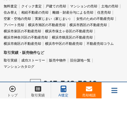
無料査定
クイック査定
戸建ての売却
マンションの売却
土地の売却
住み替え
相続不動産の売却
離婚・財産分与による売却
任意売却
空家・空地の売却
実家じまい（家じまい）
女性のための不動産売却
アパート売却
横浜市旭区の不動産売却
横浜市西区の不動産売却
横浜市泉区の不動産売却
横浜市保土ヶ谷区の不動産売却
横浜市神奈川区の不動産売却
横浜市鶴見区の不動産売却
横浜市南区の不動産売却
横浜市中区の不動産売却
不動産売却コラム
取引実績・販売物件など
取引実績
成功ストーリー
販売中物件
旧分譲地一覧
マンションカタログ
045-548-5246
営業時間：9:00～18:00
トップ
取引実績
AI査定
売却相談
定休日：水曜日
メニュー
お電話でのご相談は
お電話でのご相談は
045-548-5246
045-548-5246
売却相談
お客様の声
会社概要
お問合せ