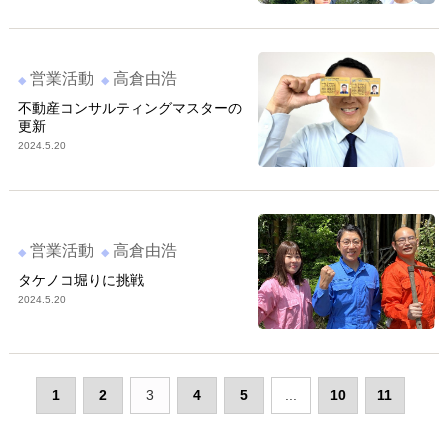
営業活動
高倉由浩
不動産コンサルティングマスターの
更新
2024.5.20
営業活動
高倉由浩
タケノコ堀りに挑戦
2024.5.20
1
2
3
4
5
...
10
11