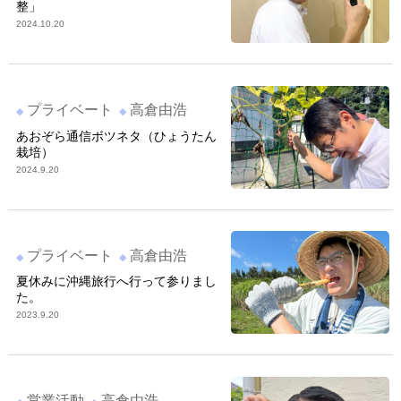
整」
2024.10.20
プライベート
高倉由浩
あおぞら通信ボツネタ（ひょうたん
栽培）
2024.9.20
プライベート
高倉由浩
夏休みに沖縄旅行へ行って参りまし
た。
2023.9.20
営業活動
高倉由浩