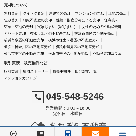
売却について
無料査定
クイック査定
戸建ての売却
マンションの売却
土地の売却
住み替え
相続不動産の売却
離婚・財産分与による売却
任意売却
空家・空地の売却
実家じまい（家じまい）
女性のための不動産売却
アパート売却
横浜市旭区の不動産売却
横浜市西区の不動産売却
横浜市泉区の不動産売却
横浜市保土ヶ谷区の不動産売却
横浜市神奈川区の不動産売却
横浜市鶴見区の不動産売却
横浜市南区の不動産売却
横浜市中区の不動産売却
不動産売却コラム
取引実績・販売物件など
取引実績
成功ストーリー
販売中物件
旧分譲地一覧
マンションカタログ
045-548-5246
営業時間：9:00～18:00
定休日：水曜日