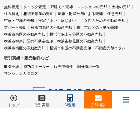
無料査定
クイック査定
戸建ての売却
マンションの売却
土地の売却
住み替え
相続不動産の売却
離婚・財産分与による売却
任意売却
空家・空地の売却
実家じまい（家じまい）
女性のための不動産売却
アパート売却
横浜市旭区の不動産売却
横浜市西区の不動産売却
横浜市泉区の不動産売却
横浜市保土ヶ谷区の不動産売却
横浜市神奈川区の不動産売却
横浜市鶴見区の不動産売却
横浜市南区の不動産売却
横浜市中区の不動産売却
不動産売却コラム
取引実績・販売物件など
取引実績
成功ストーリー
販売中物件
旧分譲地一覧
マンションカタログ
045-548-5246
営業時間：9:00～18:00
トップ
取引実績
AI査定
売却相談
定休日：水曜日
メニュー
お電話でのご相談は
お電話でのご相談は
045-548-5246
045-548-5246
売却相談
お客様の声
会社概要
お問合せ