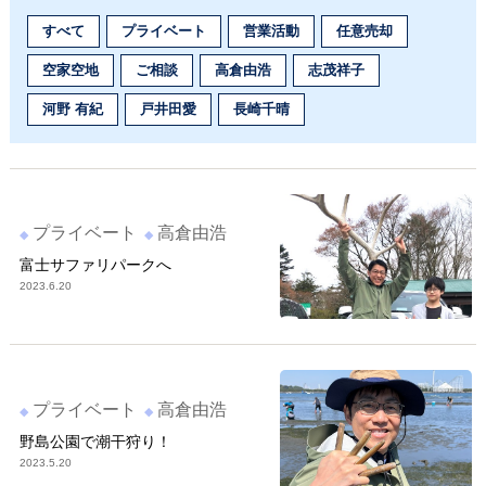
すべて
プライベート
営業活動
任意売却
空家空地
ご相談
高倉由浩
志茂祥子
河野 有紀
戸井田愛
長崎千晴
プライベート
高倉由浩
富士サファリパークへ
2023.6.20
プライベート
高倉由浩
野島公園で潮干狩り！
2023.5.20