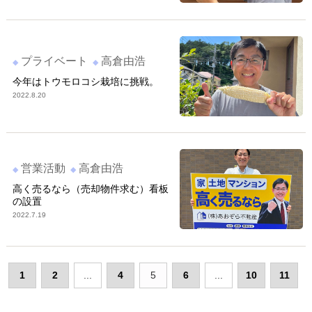
プライベート
高倉由浩
今年はトウモロコシ栽培に挑戦。
2022.8.20
営業活動
高倉由浩
高く売るなら（売却物件求む）看板
の設置
2022.7.19
1
2
...
4
5
6
...
10
11