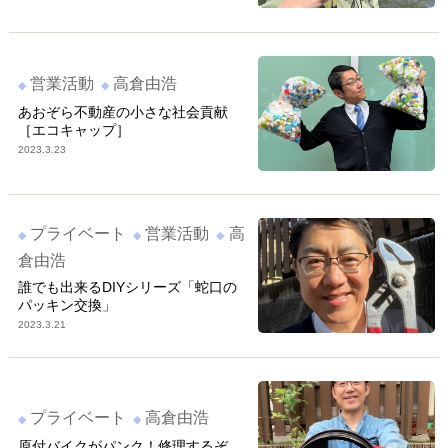
営業活動
高倉由浩
あおぞら不動産の小さな社会貢献
［エコキャップ］
2023.3.23
プライベート
営業活動
高
倉由浩
誰でも出来るDIYシリーズ「蛇口の
パッキン交換」
2023.3.21
プライベート
高倉由浩
原付バイクがパンク！修理するぞ