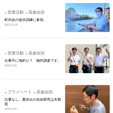
営業活動
高倉由浩
町内会の放水訓練に参加。
2022.11.20
営業活動
高倉由浩
仕事中に海釣り？ 物件調査です。
2022.9.20
プライベート
高倉由浩
出番なし。夏休みの自由研究は木製
罠
2022.9.20