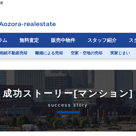
動産
ラム
無料査定
販売中物件
スタッフ紹介
ス
相続不動産売却
離婚による売却
空家・空地の売却
実家じまい
成功ストーリー[マンション]
success story