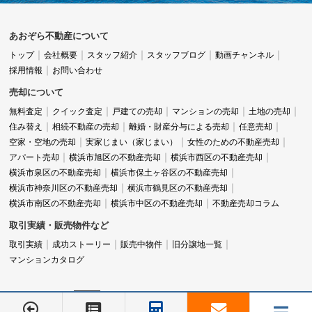
あおぞら不動産について
トップ
会社概要
スタッフ紹介
スタッフブログ
動画チャンネル
採用情報
お問い合わせ
売却について
無料査定
クイック査定
戸建ての売却
マンションの売却
土地の売却
住み替え
相続不動産の売却
離婚・財産分与による売却
任意売却
空家・空地の売却
実家じまい（家じまい）
女性のための不動産売却
アパート売却
横浜市旭区の不動産売却
横浜市西区の不動産売却
横浜市泉区の不動産売却
横浜市保土ヶ谷区の不動産売却
横浜市神奈川区の不動産売却
横浜市鶴見区の不動産売却
横浜市南区の不動産売却
横浜市中区の不動産売却
不動産売却コラム
取引実績・販売物件など
取引実績
成功ストーリー
販売中物件
旧分譲地一覧
マンションカタログ
045-548-5246