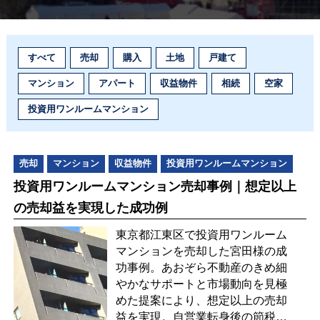
すべて
売却
購入
土地
戸建て
マンション
アパート
収益物件
相続
空家
投資用ワンルームマンション
売却
マンション
収益物件
投資用ワンルームマンション
投資用ワンルームマンション売却事例｜想定以上
の売却益を実現した成功例
東京都江東区で投資用ワンルーム
マンションを売却した宮田様の成
功事例。あおぞら不動産のきめ細
やかなサポートと市場動向を見極
めた提案により、想定以上の売却
益を実現。自営業転身後の節税効