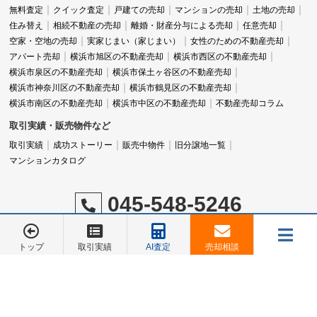
無料査定
クイック査定
戸建ての売却
マンションの売却
土地の売却
住み替え
相続不動産の売却
離婚・財産分与による売却
任意売却
空家・空地の売却
実家じまい（家じまい）
女性のための不動産売却
アパート売却
横浜市旭区の不動産売却
横浜市西区の不動産売却
横浜市泉区の不動産売却
横浜市保土ヶ谷区の不動産売却
横浜市神奈川区の不動産売却
横浜市鶴見区の不動産売却
横浜市南区の不動産売却
横浜市中区の不動産売却
不動産売却コラム
取引実績・販売物件など
取引実績
成功ストーリー
販売中物件
旧分譲地一覧
マンションカタログ
045-548-5246
営業時間：9:00～18:00
定休日：水曜日
トップ
取引実績
AI査定
売却相談
メニュー
お電話でのご相談は
お電話でのご相談は
045-548-5246
045-548-5246
©株式会社 あおぞら不動産