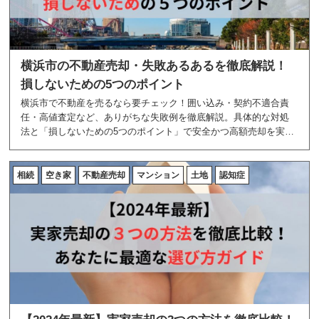
横浜市の不動産売却・失敗あるあるを徹底解説！
損しないための5つのポイント
横浜市で不動産を売るなら要チェック！囲い込み・契約不適合責
任・高値査定など、ありがちな失敗例を徹底解説。具体的な対処
法と「損しないための5つのポイント」で安全かつ高額売却を実現
しましょう。
相続
空き家
不動産売却
マンション
土地
認知症