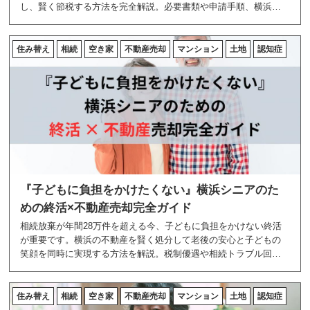
し、賢く節税する方法を完全解説。必要書類や申請手順、横浜市
独自の支援制度も網羅した実家売却の決定版ガイド。
住み替え
相続
空き家
不動産売却
マンション
土地
認知症
『子どもに負担をかけたくない』横浜シニアのた
めの終活×不動産売却完全ガイド
相続放棄が年間28万件を超える今、子どもに負担をかけない終活
が重要です。横浜の不動産を賢く処分して老後の安心と子どもの
笑顔を同時に実現する方法を解説。税制優遇や相続トラブル回避
のポイントまで、シニアのための不動産終活完全ガイドです。
住み替え
相続
空き家
不動産売却
マンション
土地
認知症