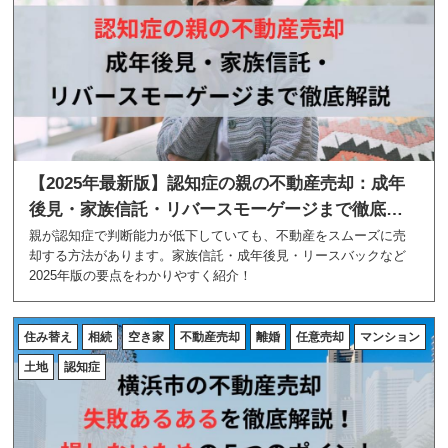
【2025年最新版】認知症の親の不動産売却：成年
後見・家族信託・リバースモーゲージまで徹底解
説
親が認知症で判断能力が低下していても、不動産をスムーズに売
却する方法があります。家族信託・成年後見・リースバックなど
2025年版の要点をわかりやすく紹介！
住み替え
相続
空き家
不動産売却
離婚
任意売却
マンション
土地
認知症