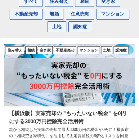
すべて
住み替え
相続
空き家
不動産売却
離婚
任意売却
マンション
土地
認知症
住み替え
相続
空き家
不動産売却
マンション
土地
認知症
【横浜版】実家売却の ”もったいない税金” を0円
にする3000万円控除完全活用術
親から相続した実家の売却で最大3000万円の税金が0円に！横浜市
の「相続空き家特例」を活用して固定資産税の6倍化リスクを回避