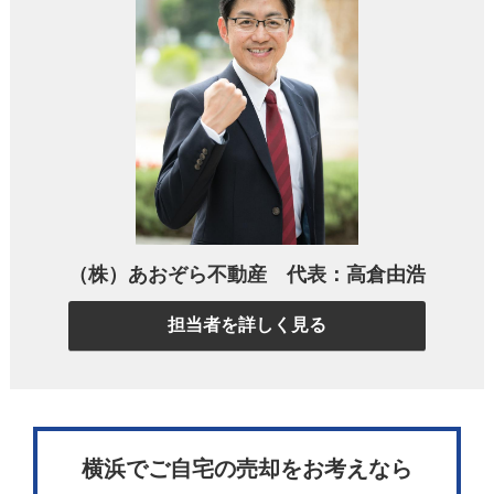
認知症で意思能力を失うと、売買契約も無効にな
る？
まず最初に押さえておきたいのは、
認知症になった親の名
義の不動産を、子どもが勝手に売ることはできない
という
原則です。日本の民法では、「自分の財産に関する契約行
（株）あおぞら不動産 代表：高倉由浩
為は、原則として本人が行わなければならない」と定めら
れています。つまり、「代理でサインするだけ」と思って
担当者を詳しく見る
も、実は法律上は極めて厳しい要件が課されているので
す。
ここでポイントとなるのが、「意思能力」という概念。民
横浜でご自宅の売却をお考えなら
法上、売買契約を有効に結ぶためには、契約の意味や結果