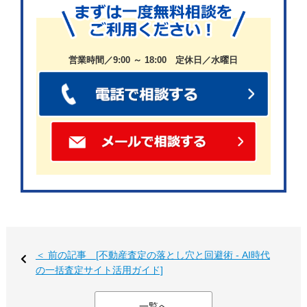
を正しく理解し、判断できる能力が必要とされています。
認知症が進行し、金銭感覚や契約内容を理解する力が失わ
れている状態では、たとえ本人がサインしても “後から無効”
営業時間／9:00 ～ 18:00 定休日／水曜日
となる可能性が高いのです。
よくあるケースとしては、「親が買い物をしてきたけど、
内容をまったく分かっていなかった。後日トラブルになっ
た」というパターンがあります。不動産売買はさらに金額
が大きく、第三者の権利も絡むため、認知症の方の意思能
力が問題視されれば、売買契約自体が成立しない恐れがあ
るのです。
＜ 前の記事 [不動産査定の落とし穴と回避術 - AI時代
の一括査定サイト活用ガイド]
相続対策どころか「負動産」になり得るリスク
一覧へ