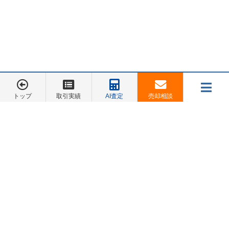
しょう。
3.
後見人による財産管理と売却準備：
選ばれた後見人が不
動産会社に査定を依頼し、売却活動を進めます。ただし、
「売る必要が本当にあるのか」を裁判所に説明するため、
親の生活費や介護費用などを具体的に算出しておくことが
重要です。
トップ
取引実績
AI査定
売却相談
メニュー
お電話でのご相談は
4.
裁判所の許可を取得：
居住用不動産を処分する際は、必
045-548-5246
ず裁判所の審査があります。合理的理由があれば許可され
売却相談
お客様の声
会社概要
お問合せ
やすいですが、すべてが必ず許可されるわけでもありませ
ん。
トップページ
お客様の声
5.
売買契約と決済：
許可が下りたあとは、後見人が代理人
として契約手続きを行い、売却代金を受け取ります。その
販売中物件