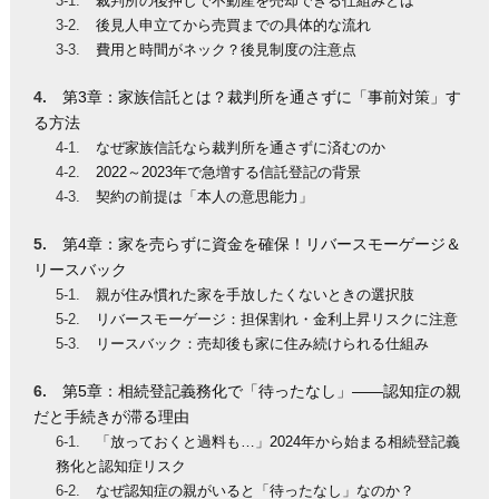
裁判所の後押しで不動産を売却できる仕組みとは
後見人申立てから売買までの具体的な流れ
費用と時間がネック？後見制度の注意点
第3章：家族信託とは？裁判所を通さずに「事前対策」す
る方法
なぜ家族信託なら裁判所を通さずに済むのか
2022～2023年で急増する信託登記の背景
契約の前提は「本人の意思能力」
第4章：家を売らずに資金を確保！リバースモーゲージ＆
リースバック
親が住み慣れた家を手放したくないときの選択肢
リバースモーゲージ：担保割れ・金利上昇リスクに注意
リースバック：売却後も家に住み続けられる仕組み
第5章：相続登記義務化で「待ったなし」——認知症の親
だと手続きが滞る理由
「放っておくと過料も…」2024年から始まる相続登記義
務化と認知症リスク
なぜ認知症の親がいると「待ったなし」なのか？