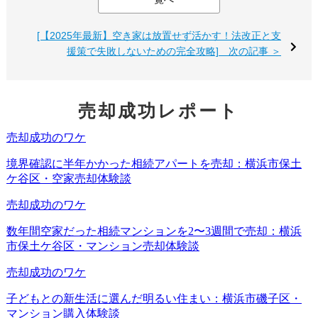
親が高齢になり、一人暮らしが難しくなると、実家を売却
[【2025年最新】空き家は放置せず活かす！法改正と支
して施設入所の費用に充てたり、子どもと同居するために
援策で失敗しないための完全攻略] 次の記事 ＞
家を処分したいと考える人は少なくありません。しかし、
認知症が絡むとそう簡単には進みません。
売却成功レポート
家が処分できずに空き家として放置された結果、かえって
管理コストや固定資産税がかさむ「負動産」化してしまう
場合もあります。国の住宅統計調査（2023年）では、日本
全国に約900万戸の空き家が存在し、住宅全体の13.8％に達
しているというデータもあるのです。
特に認知症の親が住まなくなった実家をどうするかは、家
族会議の大きなテーマになるでしょう。ここで放置してお
くと後々のトラブルが深刻化しやすいため、早めに制度を