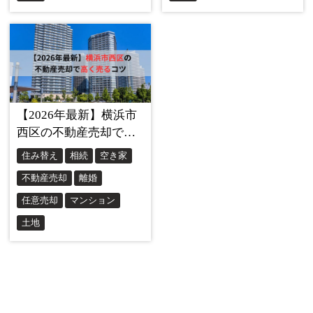
裁判所の後押しで不動産を売却できる仕組みとは
「親の意思能力が不十分になったけど、どうにか不動産を
売りたい」。そんな場合は、
成年後見制度
を利用する選択
肢があります。法律が定めた制度で、認知症などにより判
断能力を欠く人を保護するための仕組みです。具体的に
は、家庭裁判所が「成年後見人」を選任し、その後見人が
親に代わって契約行為などを進められるようになります。
この制度を使えば、認知症の方の代わりに不動産を売却す
ることも合法的にできるのですが、実際には手続きが複雑
で、時間や費用がかかる点は押さえておきたいところで
す。とりわけ親が住んでいた家（居住用不動産）を売るに
は、裁判所の “処分許可” が必要で、書類の用意や審査にも