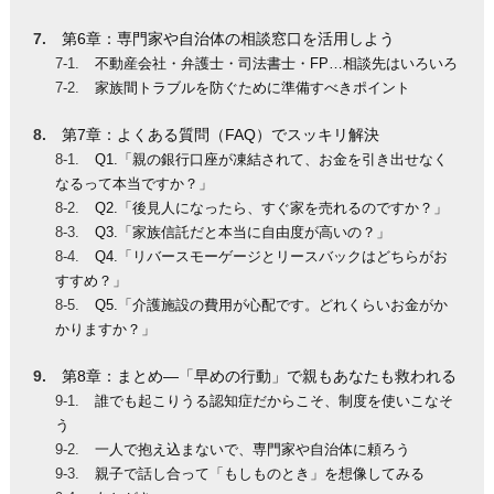
第6章：専門家や自治体の相談窓口を活用しよう
不動産会社・弁護士・司法書士・FP…相談先はいろいろ
家族間トラブルを防ぐために準備すべきポイント
第7章：よくある質問（FAQ）でスッキリ解決
Q1.「親の銀行口座が凍結されて、お金を引き出せなく
なるって本当ですか？」
Q2.「後見人になったら、すぐ家を売れるのですか？」
Q3.「家族信託だと本当に自由度が高いの？」
Q4.「リバースモーゲージとリースバックはどちらがお
すすめ？」
Q5.「介護施設の費用が心配です。どれくらいお金がか
かりますか？」
第8章：まとめ—「早めの行動」で親もあなたも救われる
誰でも起こりうる認知症だからこそ、制度を使いこなそ
う
一人で抱え込まないで、専門家や自治体に頼ろう
親子で話し合って「もしものとき」を想像してみる