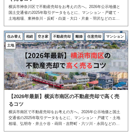
横浜市神奈川区で不動産売却をお考えの方へ。2026年公示地価と
国土交通省の2025年取引データをもとに、マンション・戸建て・
土地相場、東神奈川・反町・白楽・大口・片倉・羽沢などのエリ
ア特性、高く売る5つのコツを地域密着のあおぞら不動産が解説し
ます。
住み替え
相続
空き家
不動産売却
離婚
任意売却
マンション
土地
【2026年最新】横浜市南区の不動産売却で高く売
るコツ
横浜市南区で不動産売却をお考えの方へ。2026年公示地価と国土
交通省の2025年取引データをもとに、マンション・戸建て・土地
相場、弘明寺・井土ケ谷・蒔田・吉野町・六ツ川・永田などのエ
リア特性、高く売る5つのコツを地域密着のあおぞら不動産が解説