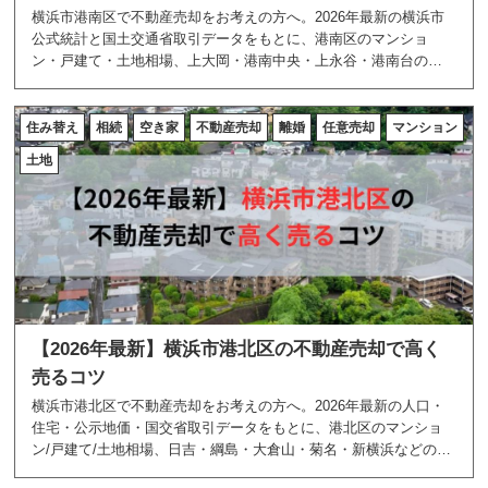
横浜市港南区で不動産売却をお考えの方へ。2026年最新の横浜市
公式統計と国土交通省取引データをもとに、港南区のマンショ
ン・戸建て・土地相場、上大岡・港南中央・上永谷・港南台のエ
リア特性、高く売る5つのコツを地域密着のあおぞら不動産が解説
します。
住み替え
相続
空き家
不動産売却
離婚
任意売却
マンション
土地
【2026年最新】横浜市港北区の不動産売却で高く
売るコツ
横浜市港北区で不動産売却をお考えの方へ。2026年最新の人口・
住宅・公示地価・国交省取引データをもとに、港北区のマンショ
ン/戸建て/土地相場、日吉・綱島・大倉山・菊名・新横浜などのエ
リア特性、高く売る5つのコツを地域密着のあおぞら不動産が解説