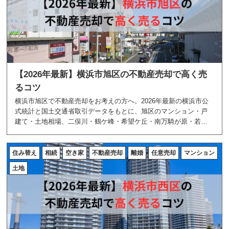
【2026年最新】横浜市旭区の不動産売却で高く売
るコツ
横浜市旭区で不動産売却をお考えの方へ。2026年最新の横浜市公
式統計と国土交通省取引データをもとに、旭区のマンション・戸
建て・土地相場、二俣川・鶴ケ峰・希望ケ丘・南万騎が原・若葉
台などのエリア特性、高く売る5つのコツを地域密着のあおぞら不
動産が解説します。
住み替え
相続
空き家
不動産売却
離婚
任意売却
マンション
土地