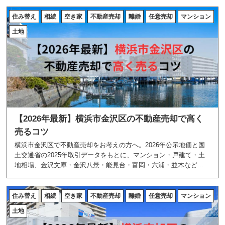
します。
住み替え
相続
空き家
不動産売却
離婚
任意売却
マンション
土地
【2026年最新】横浜市金沢区の不動産売却で高く
売るコツ
横浜市金沢区で不動産売却をお考えの方へ。2026年公示地価と国
土交通省の2025年取引データをもとに、マンション・戸建て・土
地相場、金沢文庫・金沢八景・能見台・富岡・六浦・並木などの
エリア特性、高く売る5つのコツを地域密着のあおぞら不動産が解
説します。
住み替え
相続
空き家
不動産売却
離婚
任意売却
マンション
土地