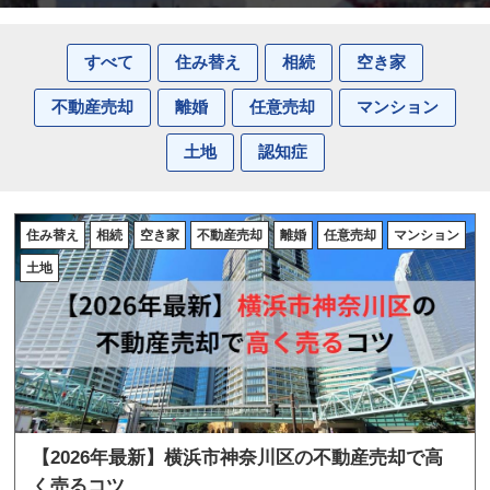
すべて
住み替え
相続
空き家
不動産売却
離婚
任意売却
マンション
土地
認知症
住み替え
相続
空き家
不動産売却
離婚
任意売却
マンション
土地
【2026年最新】横浜市神奈川区の不動産売却で高
く売るコツ