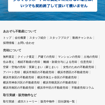
あおぞら不動産について
トップ
会社概要
スタッフ紹介
スタッフブログ
動画チャンネル
採用情報
お問い合わせ
売却について
無料査定
クイック査定
戸建ての売却
マンションの売却
土地の売却
住み替え
相続不動産の売却
離婚・財産分与による売却
任意売却
空家・空地の売却
実家じまい（家じまい）
女性のための不動産売却
アパート売却
横浜市旭区の不動産売却
横浜市西区の不動産売却
横浜市泉区の不動産売却
横浜市保土ヶ谷区の不動産売却
横浜市神奈川区の不動産売却
横浜市鶴見区の不動産売却
横浜市南区の不動産売却
横浜市中区の不動産売却
不動産売却コラム
取引実績・販売物件など
取引実績
成功ストーリー
販売中物件
旧分譲地一覧