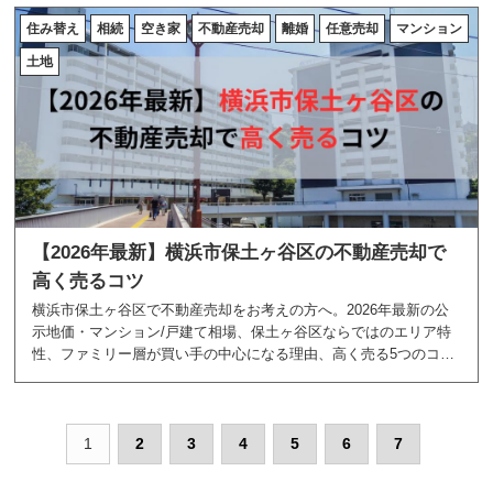
します。
住み替え
相続
空き家
不動産売却
離婚
任意売却
マンション
土地
【2026年最新】横浜市保土ヶ谷区の不動産売却で
高く売るコツ
横浜市保土ヶ谷区で不動産売却をお考えの方へ。2026年最新の公
示地価・マンション/戸建て相場、保土ヶ谷区ならではのエリア特
性、ファミリー層が買い手の中心になる理由、高く売る5つのコツ
まで。地域密着のあおぞら不動産が、保土ヶ谷区の不動産売却に
必要な情報をすべて解説します。
1
2
3
4
5
6
7