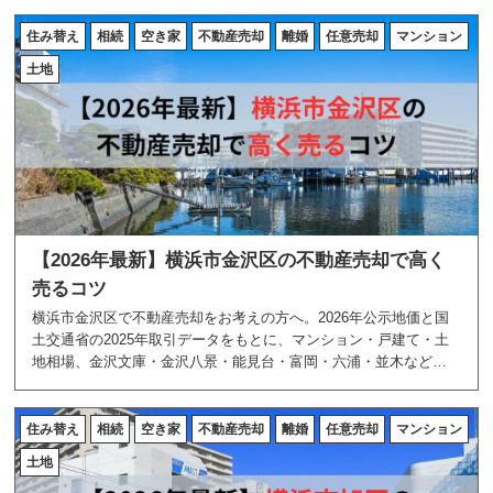
します。
住み替え
相続
空き家
不動産売却
離婚
任意売却
マンション
土地
【2026年最新】横浜市金沢区の不動産売却で高く
売るコツ
横浜市金沢区で不動産売却をお考えの方へ。2026年公示地価と国
土交通省の2025年取引データをもとに、マンション・戸建て・土
地相場、金沢文庫・金沢八景・能見台・富岡・六浦・並木などの
エリア特性、高く売る5つのコツを地域密着のあおぞら不動産が解
説します。
住み替え
相続
空き家
不動産売却
離婚
任意売却
マンション
土地