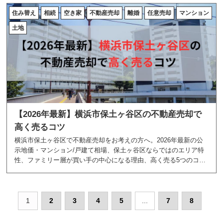
します。
住み替え
相続
空き家
不動産売却
離婚
任意売却
マンション
土地
【2026年最新】横浜市保土ヶ谷区の不動産売却で
高く売るコツ
横浜市保土ヶ谷区で不動産売却をお考えの方へ。2026年最新の公
示地価・マンション/戸建て相場、保土ヶ谷区ならではのエリア特
性、ファミリー層が買い手の中心になる理由、高く売る5つのコツ
まで。地域密着のあおぞら不動産が、保土ヶ谷区の不動産売却に
必要な情報をすべて解説します。
1
2
3
4
5
...
7
8