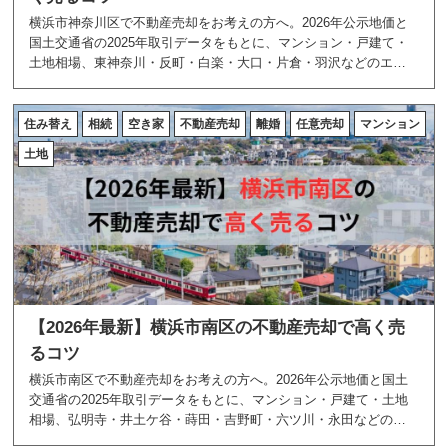
横浜市神奈川区で不動産売却をお考えの方へ。2026年公示地価と
国土交通省の2025年取引データをもとに、マンション・戸建て・
土地相場、東神奈川・反町・白楽・大口・片倉・羽沢などのエリ
ア特性、高く売る5つのコツを地域密着のあおぞら不動産が解説し
ます。
住み替え
相続
空き家
不動産売却
離婚
任意売却
マンション
土地
【2026年最新】横浜市南区の不動産売却で高く売
るコツ
横浜市南区で不動産売却をお考えの方へ。2026年公示地価と国土
交通省の2025年取引データをもとに、マンション・戸建て・土地
相場、弘明寺・井土ケ谷・蒔田・吉野町・六ツ川・永田などのエ
リア特性、高く売る5つのコツを地域密着のあおぞら不動産が解説