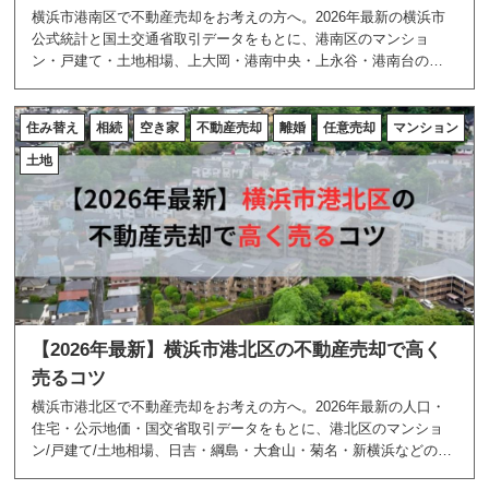
横浜市港南区で不動産売却をお考えの方へ。2026年最新の横浜市
公式統計と国土交通省取引データをもとに、港南区のマンショ
ン・戸建て・土地相場、上大岡・港南中央・上永谷・港南台のエ
リア特性、高く売る5つのコツを地域密着のあおぞら不動産が解説
します。
住み替え
相続
空き家
不動産売却
離婚
任意売却
マンション
土地
【2026年最新】横浜市港北区の不動産売却で高く
売るコツ
横浜市港北区で不動産売却をお考えの方へ。2026年最新の人口・
住宅・公示地価・国交省取引データをもとに、港北区のマンショ
ン/戸建て/土地相場、日吉・綱島・大倉山・菊名・新横浜などのエ
リア特性、高く売る5つのコツを地域密着のあおぞら不動産が解説