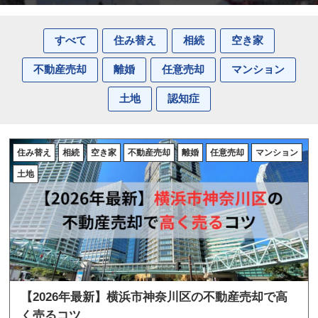
すべて
住み替え
相続
空き家
不動産売却
離婚
任意売却
マンション
土地
認知症
住み替え
相続
空き家
不動産売却
離婚
任意売却
マンション
土地
【2026年最新】横浜市神奈川区の不動産売却で高
く売るコツ