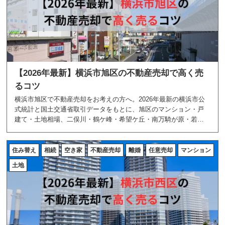
【2026年最新】横浜市旭区の不動産売却で高く売
るコツ
横浜市旭区で不動産売却をお考えの方へ。2026年最新の横浜市公
式統計と国土交通省取引データをもとに、旭区のマンション・戸
建て・土地相場、二俣川・鶴ケ峰・希望ケ丘・南万騎が原・若葉
台などのエリア特性、高く売る5つのコツを地域密着のあおぞら不
動産が解説します。
住み替え
相続
空き家
不動産売却
離婚
任意売却
マンション
土地