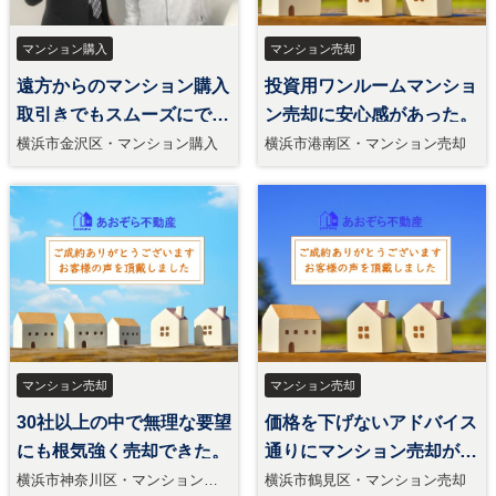
マンション購入
マンション売却
遠方からのマンション購入
投資用ワンルームマンショ
取引きでもスムーズにでき
ン売却に安心感があった。
た。
横浜市金沢区・マンション購入
横浜市港南区・マンション売却
マンション売却
マンション売却
30社以上の中で無理な要望
価格を下げないアドバイス
にも根気強く売却できた。
通りにマンション売却が出
来た。
横浜市神奈川区・マンション売
横浜市鶴見区・マンション売却