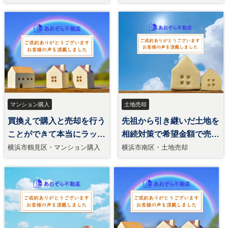
却
マンション購入
土地売却
買換えで購入と売却を行う
先祖から引き継いだ土地を
ことができて本当にラッキ
相続対策で希望金額で売却
ー。
できた。
横浜市鶴見区・マンション購入
横浜市南区・土地売却