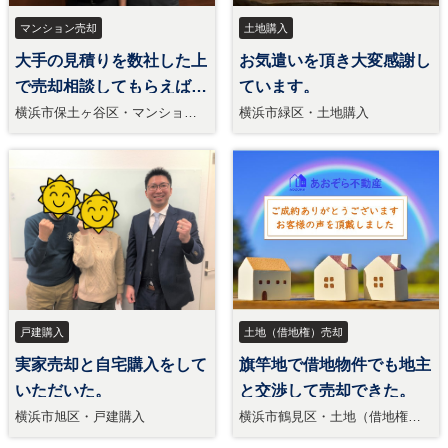
マンション売却
土地購入
大手の見積りを数社した上
お気遣いを頂き大変感謝し
で売却相談してもらえば納
ています。
得。
横浜市保土ヶ谷区・マンション
横浜市緑区・土地購入
売却
戸建購入
土地（借地権）売却
実家売却と自宅購入をして
旗竿地で借地物件でも地主
いただいた。
と交渉して売却できた。
横浜市旭区・戸建購入
横浜市鶴見区・土地（借地権）
売却