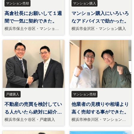
マンション売却
マンション購入
高倉社長にお願いして１週
マンション購入にいろいろ
間で一気に契約できた。
なアドバイスで助かった。
横浜市保土ケ谷区・マンション
横浜市金沢区・マンション購入
売却
戸建購入
マンション売却
不動産の売買を検討してい
他業者の見積りや相場より
る人がいたら絶対に紹介し
高く売却する事ができた。
ます。
横浜市保土ケ谷区・戸建購入
横浜市神奈川区・マンション売
却