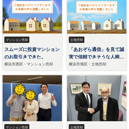
マンション売却
土地売却
スムーズに投資マンション
「あおぞら通信」を見て誠
のお取引きできた。
実で信頼できそうな人柄に
ひかれ売却をお願いした。
横浜市西区・マンション売却
横浜市旭区・土地売却
マンション売却
土地売却