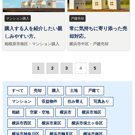
マンション購入
戸建売却
購入する人を紹介したい親
常に気持ちに寄り添った売
しみやすい方。
却対応。
相模原市南区・マンション購入
横浜市中区・戸建売却
1
2
3
4
5
すべて
売却
購入
土地
戸建て
マンション
収益物件
住み替え
写真あり
相続
空家・空地
横浜市
横浜市旭区
横浜市西区
横浜市泉区
横浜市保土ヶ谷区
横浜市神奈川区
横浜市鶴見区
横浜市南区