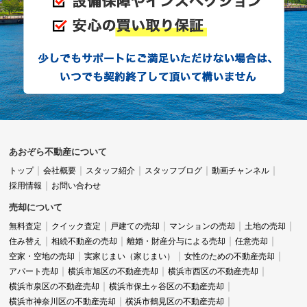
あおぞら不動産について
トップ
会社概要
スタッフ紹介
スタッフブログ
動画チャンネル
採用情報
お問い合わせ
売却について
無料査定
クイック査定
戸建ての売却
マンションの売却
土地の売却
住み替え
相続不動産の売却
離婚・財産分与による売却
任意売却
空家・空地の売却
実家じまい（家じまい）
女性のための不動産売却
アパート売却
横浜市旭区の不動産売却
横浜市西区の不動産売却
横浜市泉区の不動産売却
横浜市保土ヶ谷区の不動産売却
横浜市神奈川区の不動産売却
横浜市鶴見区の不動産売却