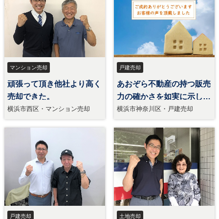
マンション売却
戸建売却
頑張って頂き他社より高く
あおぞら不動産の持つ販売
売却できた。
力の確かさを如実に示して
おり、結果に満足
横浜市西区・マンション売却
横浜市神奈川区・戸建売却
戸建売却
土地売却