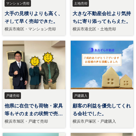
マンション売却
土地売却
大手の見積りよりも高く、
大きな不動産会社より気持
そして早く売却できた。
ちに寄り添ってもらえた。
横浜市南区・マンション売却
横浜市港北区・土地売却
戸建売却
戸建購入
他県に在住でも荷物・家具
顧客の利益を優先してくれ
等もそのままの状態で売却
る会社でした。
できた。
横浜市旭区・戸建て売却
横浜市戸塚区・戸建購入