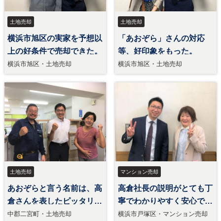
土地売却
土地売却
横浜市旭区の実家を予想以
「あおぞら」さんの対応
上の好条件で売却できた。
等、好印象をもった。
横浜市旭区・土地売却
横浜市旭区・土地売却
土地売却
マンション売却
あおぞらと言う名前は、高
高倉社長の説明がとても丁
倉さんを表したピッタリの
寧でわかりやすく安心でき
言葉。
た。
中郡二宮町・土地売却
横浜市戸塚区・マンション売却