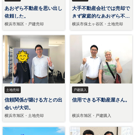
あおぞら不動産を思い出し
大手不動産会社では売却で
依頼した。
きず家庭的なあおぞら不動
産へ依頼した。
横浜市旭区・戸建売却
横浜市保土ヶ谷区・土地売却
土地売却
戸建購入
信頼関係が築ける方との出
信用できる不動産屋さん。
会いが大切。
横浜市旭区・土地売却
横浜市旭区・戸建購入