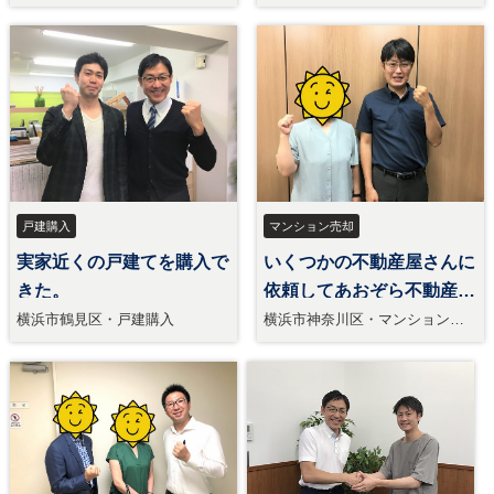
戸建購入
マンション売却
実家近くの戸建てを購入で
いくつかの不動産屋さんに
きた。
依頼してあおぞら不動産で
売却できた。
横浜市鶴見区・戸建購入
横浜市神奈川区・マンション売
却