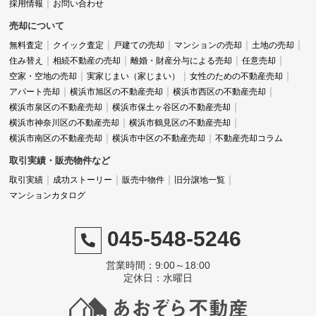
採用情報
お問い合わせ
売却について
無料査定
クイック査定
戸建ての売却
マンションの売却
土地の売却
住み替え
相続不動産の売却
離婚・財産分与による売却
任意売却
空家・空地の売却
実家じまい（家じまい）
女性のための不動産売却
アパート売却
横浜市旭区の不動産売却
横浜市西区の不動産売却
横浜市泉区の不動産売却
横浜市保土ヶ谷区の不動産売却
横浜市神奈川区の不動産売却
横浜市鶴見区の不動産売却
横浜市南区の不動産売却
横浜市中区の不動産売却
不動産売却コラム
取引実績・販売物件など
取引実績
成功ストーリー
販売中物件
旧分譲地一覧
マンションカタログ
045-548-5246
営業時間：9:00～18:00
定休日：水曜日