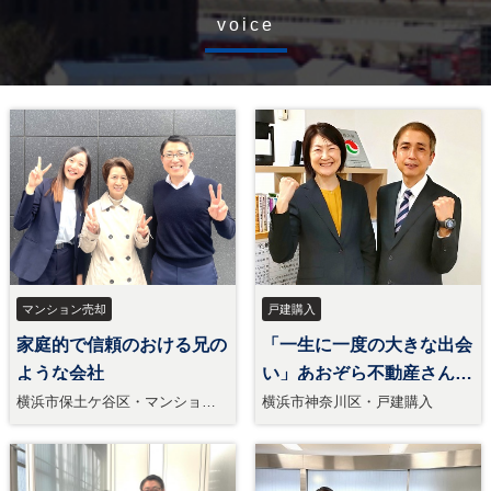
voice
マンション売却
戸建購入
家庭的で信頼のおける兄の
「一生に一度の大きな出会
ような会社
い」あおぞら不動産さんな
ら安心です
横浜市保土ケ谷区・マンション
横浜市神奈川区・戸建購入
売却