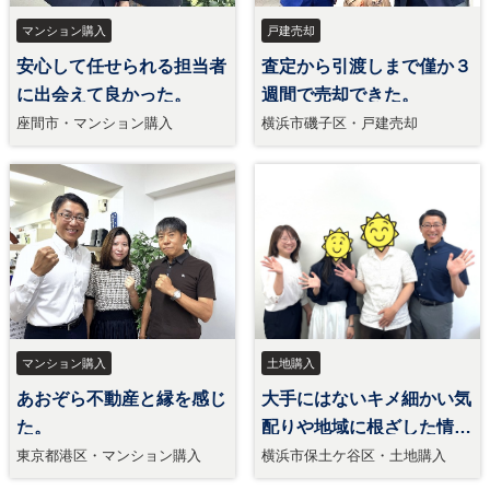
マンション購入
戸建売却
安心して任せられる担当者
査定から引渡しまで僅か３
に出会えて良かった。
週間で売却できた。
座間市・マンション購入
横浜市磯子区・戸建売却
マンション購入
土地購入
あおぞら不動産と縁を感じ
大手にはないキメ細かい気
た。
配りや地域に根ざした情報
力があった。
東京都港区・マンション購入
横浜市保土ケ谷区・土地購入