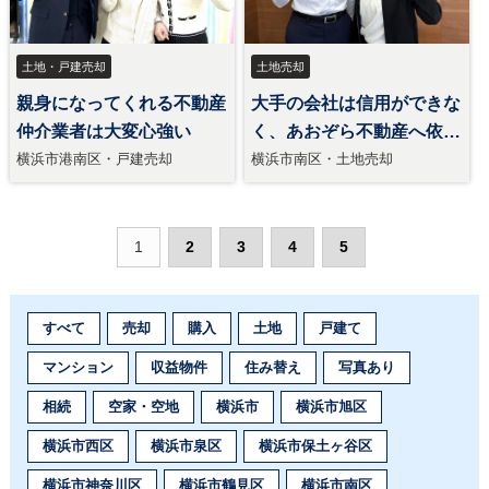
土地・戸建売却
土地売却
親身になってくれる不動産
大手の会社は信用ができな
仲介業者は大変心強い
く、あおぞら不動産へ依頼
した。
横浜市港南区・戸建売却
横浜市南区・土地売却
1
2
3
4
5
すべて
売却
購入
土地
戸建て
マンション
収益物件
住み替え
写真あり
相続
空家・空地
横浜市
横浜市旭区
横浜市西区
横浜市泉区
横浜市保土ヶ谷区
横浜市神奈川区
横浜市鶴見区
横浜市南区