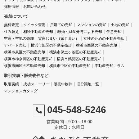
採用情報
お問い合わせ
売却について
無料査定
クイック査定
戸建ての売却
マンションの売却
土地の売却
住み替え
相続不動産の売却
離婚・財産分与による売却
任意売却
空家・空地の売却
実家じまい（家じまい）
女性のための不動産売却
アパート売却
横浜市旭区の不動産売却
横浜市西区の不動産売却
横浜市泉区の不動産売却
横浜市保土ヶ谷区の不動産売却
横浜市神奈川区の不動産売却
横浜市鶴見区の不動産売却
横浜市南区の不動産売却
横浜市中区の不動産売却
不動産売却コラム
取引実績・販売物件など
取引実績
成功ストーリー
販売中物件
旧分譲地一覧
マンションカタログ
045-548-5246
営業時間：9:00～18:00
定休日：水曜日