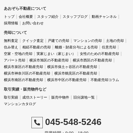
あおぞら不動産について
トップ
会社概要
スタッフ紹介
スタッフブログ
動画チャンネル
採用情報
お問い合わせ
売却について
無料査定
クイック査定
戸建ての売却
マンションの売却
土地の売却
住み替え
相続不動産の売却
離婚・財産分与による売却
任意売却
空家・空地の売却
実家じまい（家じまい）
女性のための不動産売却
アパート売却
横浜市旭区の不動産売却
横浜市西区の不動産売却
横浜市泉区の不動産売却
横浜市保土ヶ谷区の不動産売却
横浜市神奈川区の不動産売却
横浜市鶴見区の不動産売却
横浜市南区の不動産売却
横浜市中区の不動産売却
不動産売却コラム
取引実績・販売物件など
取引実績
成功ストーリー
販売中物件
旧分譲地一覧
マンションカタログ
045-548-5246