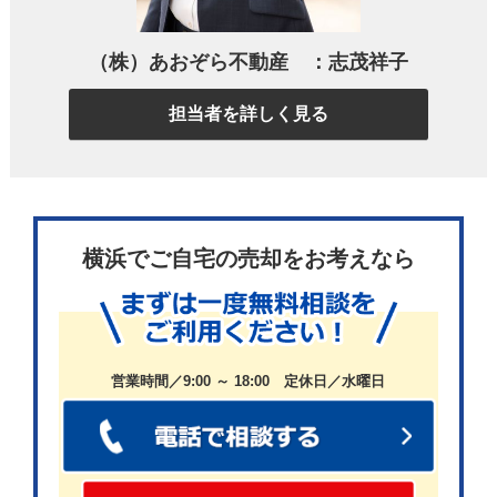
条件がそろった部屋との、待ち望んだ出
会い
（株）あおぞら不動産 ：志茂祥子
担当者を詳しく見る
ポータルサイトでご希望の条件に合う部屋が出てい
るのを見つけ、すぐに内見を依頼しました。
横浜でご自宅の売却をお考えなら
実際に見てみると、住みやすい街の雰囲気はもちろ
ん、海が見える眺望、風通しの良さ、広さ、駅への
近さ、そして駐車場付きという条件まで全てが揃っ
営業時間／9:00 ～ 18:00 定休日／水曜日
ていました。
以前の賃貸と比べて階数が上がり、景色もさらに開