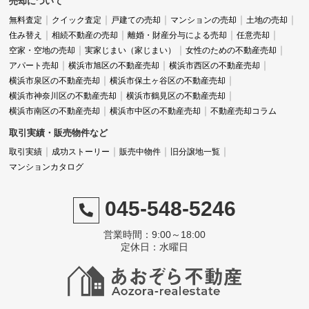
売却について
担当者よりメッセージ（志茂 祥子）
無料査定
クイック査定
戸建ての売却
マンションの売却
土地の売却
住み替え
相続不動産の売却
離婚・財産分与による売却
任意売却
空家・空地の売却
実家じまい（家じまい）
女性のための不動産売却
アパート売却
横浜市旭区の不動産売却
横浜市西区の不動産売却
横浜市泉区の不動産売却
横浜市保土ヶ谷区の不動産売却
北川様は、同じマンション内に賃貸でお住まいの中
横浜市神奈川区の不動産売却
横浜市鶴見区の不動産売却
で、この度ご縁があり購入いただきました。
横浜市南区の不動産売却
横浜市中区の不動産売却
不動産売却コラム
取引実績・販売物件など
取引実績
成功ストーリー
販売中物件
旧分譲地一覧
内見のご依頼をいただいた際から、このマンション
マンションカタログ
への強い思い入れが伝わってきました。
045-548-5246
営業時間：9:00～18:00
定休日：水曜日
ご希望の条件がしっかりとあり、出会えた時の喜び
を一緒に感じることができて、とても嬉しかったで
す。