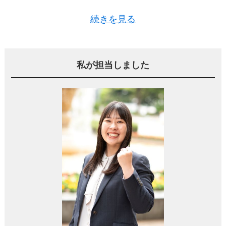
続きを見る
住んでいるうちに自然と「賃貸ではなく、ここを買
いたい」という気持ちが固まっていきました。
私が担当しました
3LDK以上・80㎡以上という条件と、海が見える眺
望、そういった希望が全てそろっているのが、まさ
にこのマンションだったんです。
「他の部屋が空いたら買おう」と心に決めて、機会
を待っていました。