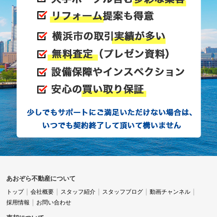
す。
あおぞら不動産さんは、親身な対応と素早い対応を
していただけるので、安心して取引をお任せできる
と感じました。
知人にも自信を持ってご紹介できます。
タイミングと出会いが大切な不動産探しだからこ
そ、頼れる担当者がいることが何より心強いと思い
あおぞら不動産について
ます。
トップ
会社概要
スタッフ紹介
スタッフブログ
動画チャンネル
採用情報
お問い合わせ