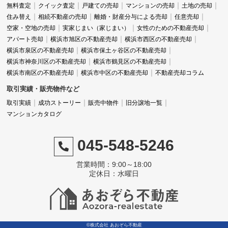
無料査定
クイック査定
戸建ての売却
マンションの売却
土地の売却
住み替え
相続不動産の売却
離婚・財産分与による売却
任意売却
空家・空地の売却
実家じまい（家じまい）
女性のための不動産売却
「この方たちは本当に誠実に仕事をされているんだ
アパート売却
横浜市旭区の不動産売却
横浜市西区の不動産売却
横浜市泉区の不動産売却
横浜市保土ヶ谷区の不動産売却
な」と、同業者目線でも心から感心しましたね。
横浜市神奈川区の不動産売却
横浜市鶴見区の不動産売却
横浜市南区の不動産売却
横浜市中区の不動産売却
不動産売却コラム
取引実績・販売物件など
また、私には買主様に対して心配なことがいくつか
取引実績
成功ストーリー
販売中物件
旧分譲地一覧
あったのですが、高倉さんはそれを丁寧に買主様へ
マンションカタログ
伝えてくださり、私を安心させてくれました。
045-548-5246
営業時間：9:00～18:00
定休日：水曜日
こうした細やかなコミュニケーションは、売却とい
う大きな取引において本当に重要なことだと思いま
す。
©株式会社 あおぞら不動産