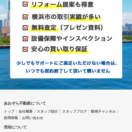
預かり証を発行してくださったのですが、そこには
カラーコピーで預けた書類の内容が写し出されてい
たんです。
これには本当に驚きました。
不動産業界にいた私から見ても、ここまで丁寧な対
応をする会社は珍しいんです。
あおぞら不動産について
預かり証自体を発行する会社は多くありますが、カ
トップ
会社概要
スタッフ紹介
スタッフブログ
動画チャンネル
採用情報
お問い合わせ
ラーコピーで内容まで記録してくれるというのは、
売却について
お客様への配慮が並外れていると感じました。