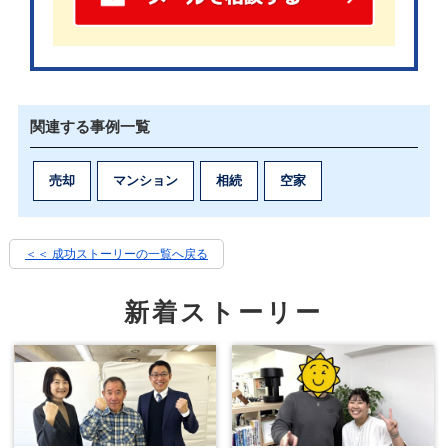
大手ではなく地域密着の会社を選んだ理
由
関連する事例一覧
売却
マンション
相続
空家
実は私、以前不動産業に携わっていたことがあるん
です。
＜＜ 成功ストーリーの一覧へ戻る
ですから、不動産売却の流れや業界の仕組みについ
新着ストーリー
てはある程度理解していました。
だからこそ、今回の売却では最初から「大手の不動