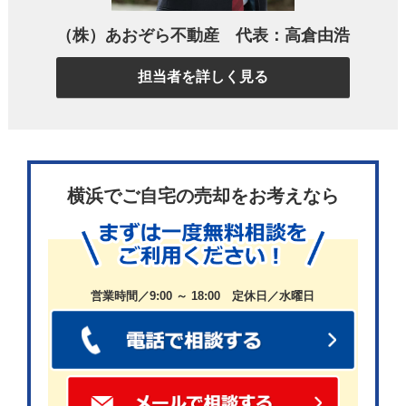
ただ、相続の手続きには時間がかかりましたし、兄
（株）あおぞら不動産 代表：高倉由浩
弟間での調整もありましたので、すぐに売却活動を
担当者を詳しく見る
始められたわけではありませんでした。
その間、マンションは空き家になっていて、1階だっ
たこともあり庭の手入れが行き届かなくなってしま
横浜でご自宅の売却をお考えなら
ったんです。
営業時間／9:00 ～ 18:00 定休日／水曜日
近隣の方からもご指摘をいただくこともあり、「こ
れ以上放置するわけにはいかない」という思いが強
くなっていきました。