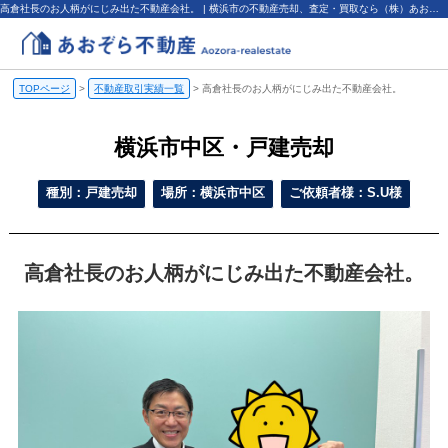
高倉社長のお人柄がにじみ出た不動産会社。 | 横浜市の不動産売却、査定・買取なら（株）あおぞら不動産
TOPページ
>
不動産取引実績一覧
>
高倉社長のお人柄がにじみ出た不動産会社。
横浜市中区・戸建売却
種別：戸建売却
場所：横浜市中区
ご依頼者様：S.U様
高倉社長のお人柄がにじみ出た不動産会社。