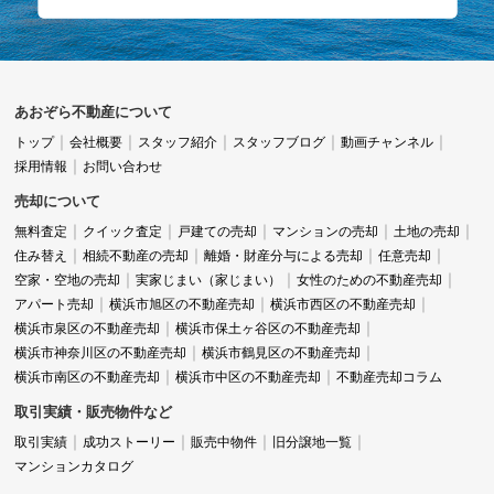
あおぞら不動産について
トップ
会社概要
スタッフ紹介
スタッフブログ
動画チャンネル
採用情報
お問い合わせ
売却について
無料査定
クイック査定
戸建ての売却
マンションの売却
土地の売却
住み替え
相続不動産の売却
離婚・財産分与による売却
任意売却
空家・空地の売却
実家じまい（家じまい）
女性のための不動産売却
アパート売却
横浜市旭区の不動産売却
横浜市西区の不動産売却
横浜市泉区の不動産売却
横浜市保土ヶ谷区の不動産売却
横浜市神奈川区の不動産売却
横浜市鶴見区の不動産売却
横浜市南区の不動産売却
横浜市中区の不動産売却
不動産売却コラム
取引実績・販売物件など
取引実績
成功ストーリー
販売中物件
旧分譲地一覧
マンションカタログ