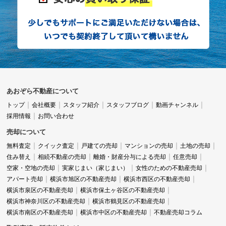
あおぞら不動産について
トップ
会社概要
スタッフ紹介
スタッフブログ
動画チャンネル
採用情報
お問い合わせ
売却について
無料査定
クイック査定
戸建ての売却
マンションの売却
土地の売却
住み替え
相続不動産の売却
離婚・財産分与による売却
任意売却
空家・空地の売却
実家じまい（家じまい）
女性のための不動産売却
アパート売却
横浜市旭区の不動産売却
横浜市西区の不動産売却
横浜市泉区の不動産売却
横浜市保土ヶ谷区の不動産売却
横浜市神奈川区の不動産売却
横浜市鶴見区の不動産売却
横浜市南区の不動産売却
横浜市中区の不動産売却
不動産売却コラム