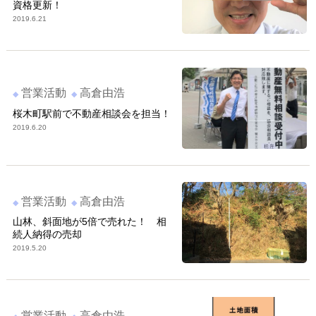
資格更新！
2019.6.21
営業活動
高倉由浩
桜木町駅前で不動産相談会を担当！
2019.6.20
営業活動
高倉由浩
山林、斜面地が5倍で売れた！ 相
続人納得の売却
2019.5.20
営業活動
高倉由浩