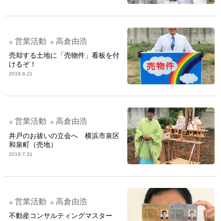
営業活動
高倉由浩
売却する土地に「売物件」看板を付
けるぞ！
2019.9.21
営業活動
高倉由浩
井戸のお祓いの立会へ 横浜市泉区
和泉町（売地）
2019.7.31
営業活動
高倉由浩
不動産コンサルティングマスター