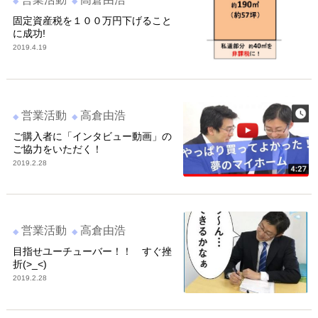
固定資産税を１００万円下げること
に成功!
2019.4.19
営業活動
高倉由浩
ご購入者に「インタビュー動画」の
ご協力をいただく！
2019.2.28
営業活動
高倉由浩
目指せユーチューバー！！ すぐ挫
折(>_<)
2019.2.28