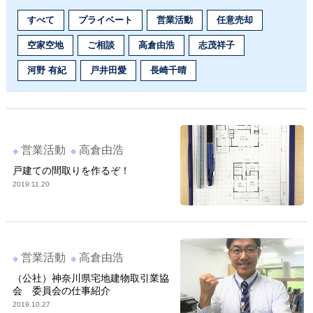
すべて
プライベート
営業活動
任意売却
空家空地
ご相談
高倉由浩
志茂祥子
河野 有紀
戸井田愛
長崎千晴
営業活動
高倉由浩
戸建ての間取りを作るぞ！
2019.11.20
営業活動
高倉由浩
（公社）神奈川県宅地建物取引業協
会 委員会の仕事紹介
2019.10.27