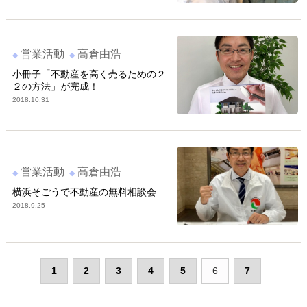
営業活動
高倉由浩
小冊子「不動産を高く売るための２
２の方法」が完成！
2018.10.31
営業活動
高倉由浩
横浜そごうで不動産の無料相談会
2018.9.25
1
2
3
4
5
6
7