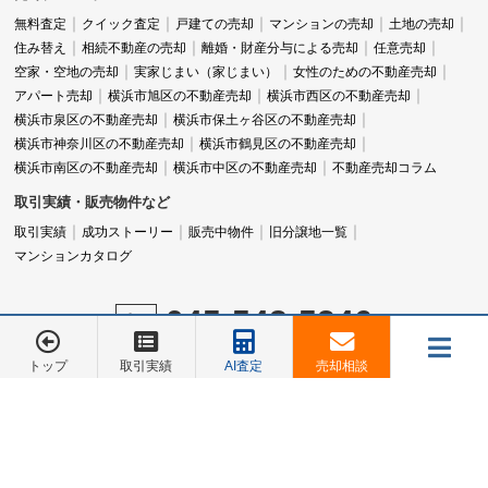
無料査定
クイック査定
戸建ての売却
マンションの売却
土地の売却
住み替え
相続不動産の売却
離婚・財産分与による売却
任意売却
空家・空地の売却
実家じまい（家じまい）
女性のための不動産売却
アパート売却
横浜市旭区の不動産売却
横浜市西区の不動産売却
横浜市泉区の不動産売却
横浜市保土ヶ谷区の不動産売却
横浜市神奈川区の不動産売却
横浜市鶴見区の不動産売却
横浜市南区の不動産売却
横浜市中区の不動産売却
不動産売却コラム
取引実績・販売物件など
取引実績
成功ストーリー
販売中物件
旧分譲地一覧
マンションカタログ
045-548-5246
営業時間：9:00～18:00
トップ
取引実績
AI査定
売却相談
定休日：水曜日
メニュー
お電話でのご相談は
お電話でのご相談は
045-548-5246
045-548-5246
売却相談
お客様の声
会社概要
お問合せ