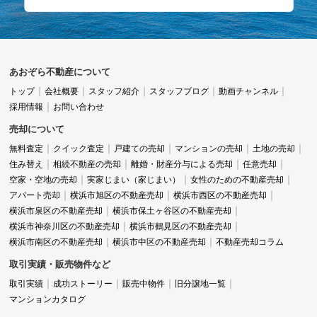
あおぞら不動産について
トップ
会社概要
スタッフ紹介
スタッフブログ
動画チャンネル
採用情報
お問い合わせ
売却について
無料査定
クイック査定
戸建ての売却
マンションの売却
土地の売却
住み替え
相続不動産の売却
離婚・財産分与による売却
任意売却
空家・空地の売却
実家じまい（家じまい）
女性のための不動産売却
アパート売却
横浜市旭区の不動産売却
横浜市西区の不動産売却
横浜市泉区の不動産売却
横浜市保土ヶ谷区の不動産売却
横浜市神奈川区の不動産売却
横浜市鶴見区の不動産売却
横浜市南区の不動産売却
横浜市中区の不動産売却
不動産売却コラム
取引実績・販売物件など
取引実績
成功ストーリー
販売中物件
旧分譲地一覧
マンションカタログ