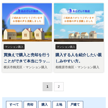
マンション購入
マンション購入
買換えで購入と売却を行う
購入する人を紹介したい親
ことができて本当にラッキ
しみやすい方。
ー。
横浜市鶴見区・マンション購入
相模原市南区・マンション購入
1
2
すべて
売却
購入
土地
戸建て