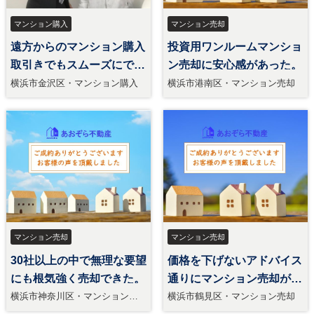
マンション購入
マンション売却
遠方からのマンション購入
投資用ワンルームマンショ
取引きでもスムーズにでき
ン売却に安心感があった。
た。
横浜市金沢区・マンション購入
横浜市港南区・マンション売却
マンション売却
マンション売却
30社以上の中で無理な要望
価格を下げないアドバイス
にも根気強く売却できた。
通りにマンション売却が出
来た。
横浜市神奈川区・マンション売
横浜市鶴見区・マンション売却
却