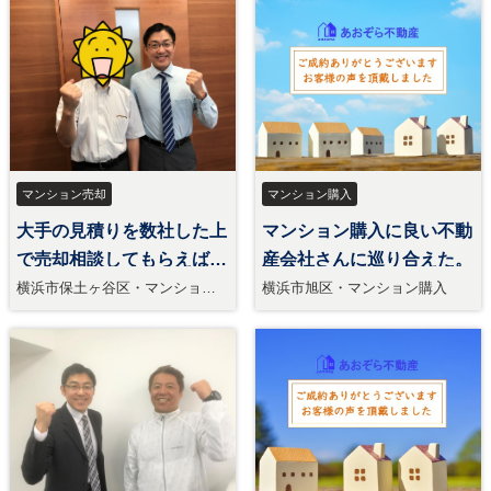
マンション売却
マンション購入
大手の見積りを数社した上
マンション購入に良い不動
で売却相談してもらえば納
産会社さんに巡り合えた。
得。
横浜市保土ヶ谷区・マンション
横浜市旭区・マンション購入
売却