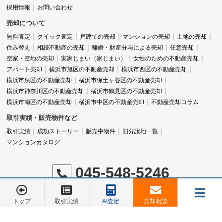
採用情報
お問い合わせ
売却について
無料査定
クイック査定
戸建ての売却
マンションの売却
土地の売却
住み替え
相続不動産の売却
離婚・財産分与による売却
任意売却
空家・空地の売却
実家じまい（家じまい）
女性のための不動産売却
アパート売却
横浜市旭区の不動産売却
横浜市西区の不動産売却
横浜市泉区の不動産売却
横浜市保土ヶ谷区の不動産売却
横浜市神奈川区の不動産売却
横浜市鶴見区の不動産売却
横浜市南区の不動産売却
横浜市中区の不動産売却
不動産売却コラム
取引実績・販売物件など
取引実績
成功ストーリー
販売中物件
旧分譲地一覧
マンションカタログ
045-548-5246
営業時間：9:00～18:00
定休日：水曜日
トップ
取引実績
AI査定
売却相談
メニュー
お電話でのご相談は
お電話でのご相談は