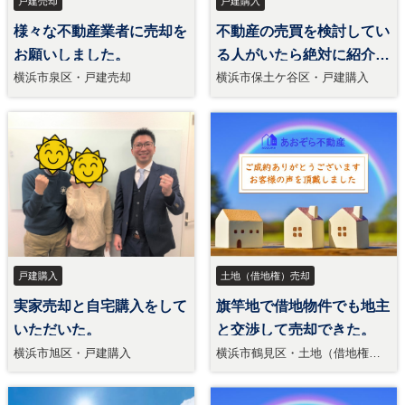
戸建売却
戸建購入
様々な不動産業者に売却を
不動産の売買を検討してい
お願いしました。
る人がいたら絶対に紹介し
ます。
横浜市泉区・戸建売却
横浜市保土ケ谷区・戸建購入
戸建購入
土地（借地権）売却
実家売却と自宅購入をして
旗竿地で借地物件でも地主
いただいた。
と交渉して売却できた。
横浜市旭区・戸建購入
横浜市鶴見区・土地（借地権）
売却