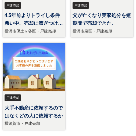
戸建売却
戸建売却
4.5年前よりトライし条件
父が亡くなり実家処分を短
悪い中、売却に漕ぎつけら
期間で売却できた。
れた。
横浜市保土ヶ谷区・戸建売却
横浜市泉区・戸建売却
戸建売却
大手不動産に依頼するので
はなくどの人に依頼するか
横須賀市・戸建売却