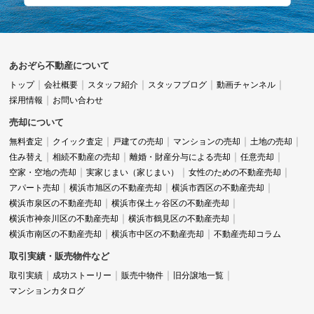
あおぞら不動産について
トップ
会社概要
スタッフ紹介
スタッフブログ
動画チャンネル
採用情報
お問い合わせ
売却について
無料査定
クイック査定
戸建ての売却
マンションの売却
土地の売却
住み替え
相続不動産の売却
離婚・財産分与による売却
任意売却
空家・空地の売却
実家じまい（家じまい）
女性のための不動産売却
アパート売却
横浜市旭区の不動産売却
横浜市西区の不動産売却
横浜市泉区の不動産売却
横浜市保土ヶ谷区の不動産売却
横浜市神奈川区の不動産売却
横浜市鶴見区の不動産売却
横浜市南区の不動産売却
横浜市中区の不動産売却
不動産売却コラム
取引実績・販売物件など
取引実績
成功ストーリー
販売中物件
旧分譲地一覧
マンションカタログ