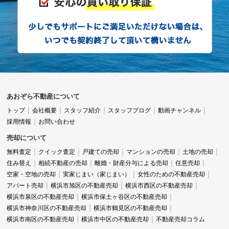
あおぞら不動産について
トップ
会社概要
スタッフ紹介
スタッフブログ
動画チャンネル
採用情報
お問い合わせ
売却について
無料査定
クイック査定
戸建ての売却
マンションの売却
土地の売却
住み替え
相続不動産の売却
離婚・財産分与による売却
任意売却
空家・空地の売却
実家じまい（家じまい）
女性のための不動産売却
アパート売却
横浜市旭区の不動産売却
横浜市西区の不動産売却
横浜市泉区の不動産売却
横浜市保土ヶ谷区の不動産売却
横浜市神奈川区の不動産売却
横浜市鶴見区の不動産売却
横浜市南区の不動産売却
横浜市中区の不動産売却
不動産売却コラム