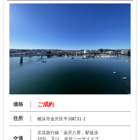
ご成約
価格
住所
横浜市金沢区平潟町31-2
京浜急行線「金沢八景」駅徒歩
交通
10分 又は 金沢シーサイドラ