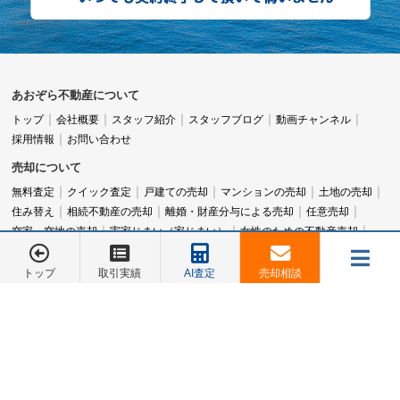
あおぞら不動産について
トップ
会社概要
スタッフ紹介
スタッフブログ
動画チャンネル
採用情報
お問い合わせ
売却について
無料査定
クイック査定
戸建ての売却
マンションの売却
土地の売却
住み替え
相続不動産の売却
離婚・財産分与による売却
任意売却
空家・空地の売却
実家じまい（家じまい）
女性のための不動産売却
アパート売却
横浜市旭区の不動産売却
横浜市西区の不動産売却
横浜市泉区の不動産売却
横浜市保土ヶ谷区の不動産売却
トップ
取引実績
AI査定
売却相談
横浜市神奈川区の不動産売却
横浜市鶴見区の不動産売却
メニュー
お電話でのご相談は
お電話でのご相談は
横浜市南区の不動産売却
横浜市中区の不動産売却
不動産売却コラム
045-548-5246
045-548-5246
取引実績・販売物件など
取引実績
成功ストーリー
販売中物件
旧分譲地一覧
売却相談
お客様の声
会社概要
お問合せ
マンションカタログ