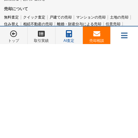
売却について
無料査定
クイック査定
戸建ての売却
マンションの売却
土地の売却
住み替え
相続不動産の売却
離婚・財産分与による売却
任意売却
空家・空地の売却
実家じまい（家じまい）
女性のための不動産売却
アパート売却
横浜市旭区の不動産売却
横浜市西区の不動産売却
トップ
取引実績
AI査定
売却相談
横浜市泉区の不動産売却
横浜市保土ヶ谷区の不動産売却
メニュー
横浜市神奈川区の不動産売却
横浜市鶴見区の不動産売却
お電話でのご相談は
お電話でのご相談は
横浜市南区の不動産売却
横浜市中区の不動産売却
不動産売却コラム
045-548-5246
045-548-5246
取引実績・販売物件など
売却相談
お客様の声
会社概要
お問合せ
取引実績
成功ストーリー
販売中物件
旧分譲地一覧
マンションカタログ
トップページ
045-548-5246
お客様の声
営業時間：9:00～18:00
定休日：水曜日
販売中物件
スタッフ紹介