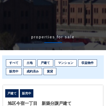
properties for sale
すべて
土地
戸建て
マンション
収益物件
販売中
成約済み
賃貸
戸建て
販売中
旭区今宿一丁目 新築分譲戸建て