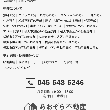
採用情報
お問い合わせ
売却について
無料査定
クイック査定
戸建ての売却
マンションの売却
土地の売却
住み替え
相続不動産の売却
離婚・財産分与による売却
任意売却
空家・空地の売却
実家じまい（家じまい）
女性のための不動産売却
アパート売却
横浜市旭区の不動産売却
横浜市西区の不動産売却
横浜市泉区の不動産売却
横浜市保土ヶ谷区の不動産売却
横浜市神奈川区の不動産売却
横浜市鶴見区の不動産売却
横浜市南区の不動産売却
横浜市中区の不動産売却
不動産売却コラム
取引実績・販売物件など
取引実績
成功ストーリー
販売中物件
旧分譲地一覧
マンションカタログ
045-548-5246
営業時間：9:00～18:00
定休日：水曜日