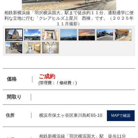
相鉄新横浜線「羽沢横浜国大」駅まで徒歩約１１分、通勤通学に便
利な立地に佇む「クレアヒルズ上星川 西棟」です。（２０２５年
１１月撮影）
ご成約
価格
(管理費： / 修繕費：)
間取り
横浜市保土ヶ谷区東川島町65-10
住所
MAPで確認
相鉄新横浜線「羽沢横浜国大」駅 徒歩11分