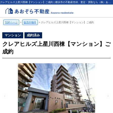
クレアヒルズ上星川西棟【マンション】ご成約 | 横浜市の不動産売却、査定・買取なら（株）あおぞら不動産
TOPページ
>
販売中物件
>
クレアヒルズ上星川西棟【マンション】ご成約
マンション
成約済み
クレアヒルズ上星川西棟【マンション】ご
成約