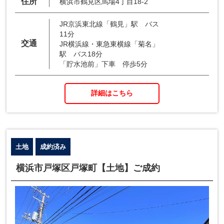
住所
横浜市鶴見区馬場4丁目18-2
JR京浜東北線「鶴見」駅 バス
11分
交通
JR横浜線・東急東横線「菊名」
駅 バス18分
「貯水池前」下車 停歩5分
詳細はこちら
土地
成約済み
横浜市戸塚区戸塚町【土地】ご成約