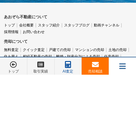
あおぞら不動産について
トップ
会社概要
スタッフ紹介
スタッフブログ
動画チャンネル
採用情報
お問い合わせ
売却について
無料査定
クイック査定
戸建ての売却
マンションの売却
土地の売却
住み替え
相続不動産の売却
離婚・財産分与による売却
任意売却
空家・空地の売却
実家じまい（家じまい）
女性のための不動産売却
アパート売却
横浜市旭区の不動産売却
横浜市西区の不動産売却
トップ
取引実績
AI査定
売却相談
横浜市泉区の不動産売却
横浜市保土ヶ谷区の不動産売却
メニュー
横浜市神奈川区の不動産売却
横浜市鶴見区の不動産売却
お電話でのご相談は
お電話でのご相談は
045-548-5246
045-548-5246
横浜市南区の不動産売却
横浜市中区の不動産売却
不動産売却コラム
取引実績・販売物件など
売却相談
お客様の声
会社概要
お問合せ
取引実績
成功ストーリー
販売中物件
旧分譲地一覧
マンションカタログ
トップページ
045-548-5246
お客様の声