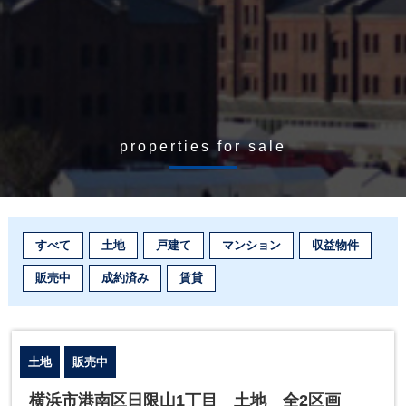
properties for sale
すべて
土地
戸建て
マンション
収益物件
販売中
成約済み
賃貸
土地
販売中
横浜市港南区日限山1丁目 土地 全2区画