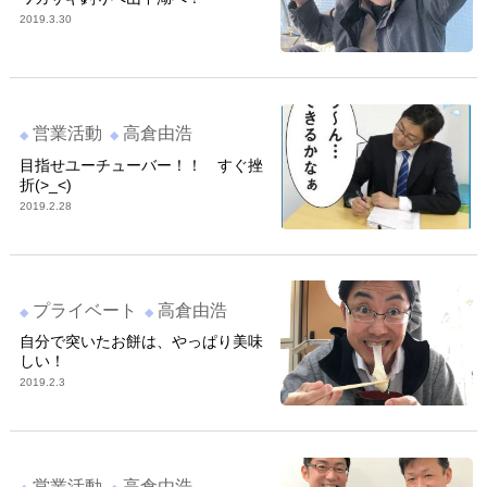
2019.3.30
営業活動
高倉由浩
目指せユーチューバー！！ すぐ挫
折(>_<)
2019.2.28
プライベート
高倉由浩
自分で突いたお餅は、やっぱり美味
しい！
2019.2.3
営業活動
高倉由浩