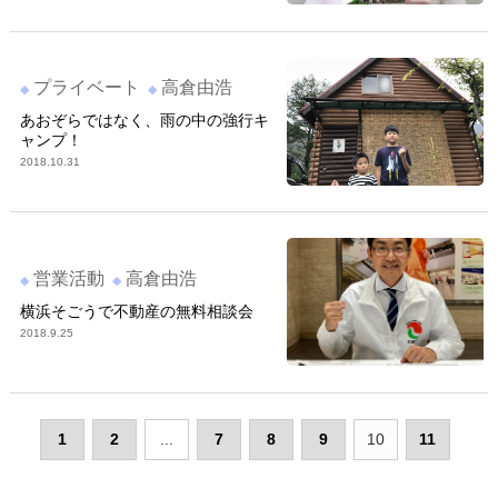
プライベート
高倉由浩
あおぞらではなく、雨の中の強行キ
ャンプ！
2018.10.31
営業活動
高倉由浩
横浜そごうで不動産の無料相談会
2018.9.25
1
2
...
7
8
9
10
11