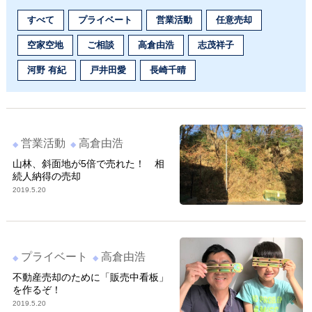
すべて
プライベート
営業活動
任意売却
空家空地
ご相談
高倉由浩
志茂祥子
河野 有紀
戸井田愛
長崎千晴
営業活動
高倉由浩
山林、斜面地が5倍で売れた！ 相
続人納得の売却
2019.5.20
プライベート
高倉由浩
不動産売却のために「販売中看板」
を作るぞ！
2019.5.20