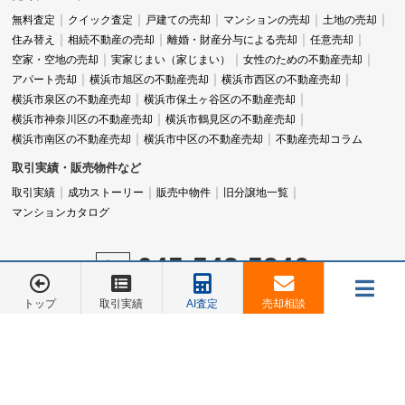
無料査定
クイック査定
戸建ての売却
マンションの売却
土地の売却
住み替え
相続不動産の売却
離婚・財産分与による売却
任意売却
空家・空地の売却
実家じまい（家じまい）
女性のための不動産売却
アパート売却
横浜市旭区の不動産売却
横浜市西区の不動産売却
横浜市泉区の不動産売却
横浜市保土ヶ谷区の不動産売却
横浜市神奈川区の不動産売却
横浜市鶴見区の不動産売却
横浜市南区の不動産売却
横浜市中区の不動産売却
不動産売却コラム
取引実績・販売物件など
取引実績
成功ストーリー
販売中物件
旧分譲地一覧
マンションカタログ
045-548-5246
営業時間：9:00～18:00
トップ
取引実績
AI査定
売却相談
定休日：水曜日
メニュー
お電話でのご相談は
お電話でのご相談は
045-548-5246
045-548-5246
売却相談
お客様の声
会社概要
お問合せ