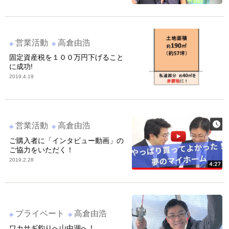
営業活動
高倉由浩
固定資産税を１００万円下げること
に成功!
2019.4.19
営業活動
高倉由浩
ご購入者に「インタビュー動画」の
ご協力をいただく！
2019.2.28
プライベート
高倉由浩
ワカサギ釣りへ山中湖へ！