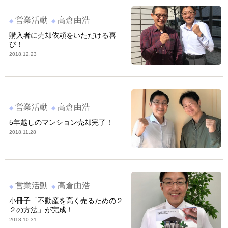
営業活動
高倉由浩
購入者に売却依頼をいただける喜
び！
2018.12.23
営業活動
高倉由浩
5年越しのマンション売却完了！
2018.11.28
営業活動
高倉由浩
小冊子「不動産を高く売るための２
２の方法」が完成！
2018.10.31