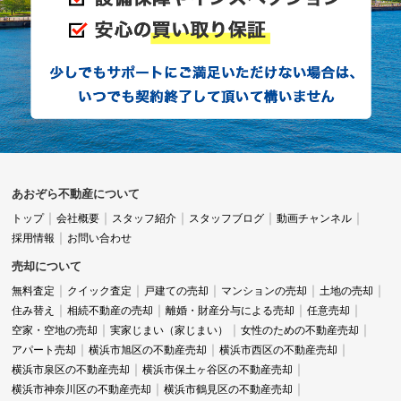
あおぞら不動産について
トップ
会社概要
スタッフ紹介
スタッフブログ
動画チャンネル
採用情報
お問い合わせ
売却について
無料査定
クイック査定
戸建ての売却
マンションの売却
土地の売却
住み替え
相続不動産の売却
離婚・財産分与による売却
任意売却
空家・空地の売却
実家じまい（家じまい）
女性のための不動産売却
アパート売却
横浜市旭区の不動産売却
横浜市西区の不動産売却
横浜市泉区の不動産売却
横浜市保土ヶ谷区の不動産売却
横浜市神奈川区の不動産売却
横浜市鶴見区の不動産売却