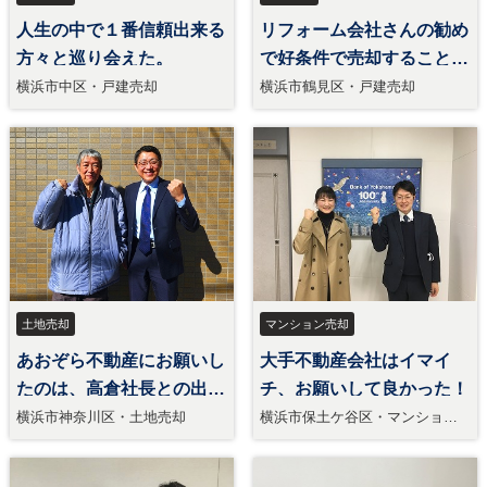
人生の中で１番信頼出来る
リフォーム会社さんの勧め
方々と巡り会えた。
で好条件で売却することが
出来た。
横浜市中区・戸建売却
横浜市鶴見区・戸建売却
土地売却
マンション売却
あおぞら不動産にお願いし
大手不動産会社はイマイ
たのは、高倉社長との出会
チ、お願いして良かった！
い。
横浜市神奈川区・土地売却
横浜市保土ケ谷区・マンション
売却