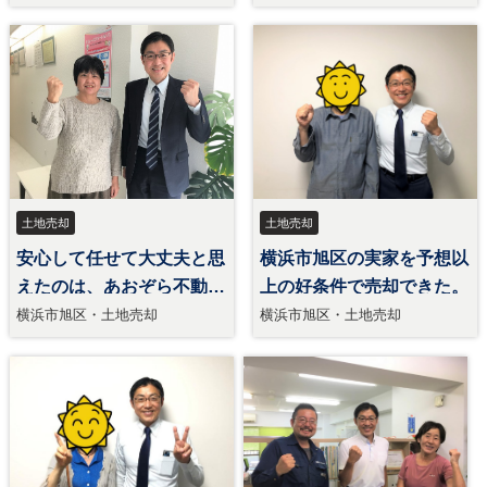
却
土地売却
土地売却
安心して任せて大丈夫と思
横浜市旭区の実家を予想以
えたのは、あおぞら不動
上の好条件で売却できた。
産。
横浜市旭区・土地売却
横浜市旭区・土地売却