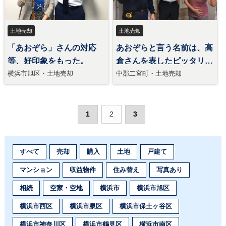
土地売却
土地売却
「あおぞら」さんの対応
あおぞらと言う名前は、高
等、好印象をもった。
倉さんを表したピッタリの
言葉。
横浜市旭区・土地売却
中郡二宮町・土地売却
1
2
3
すべて
売却
購入
土地
戸建て
マンション
収益物件
住み替え
写真あり
相続
空家・空地
横浜市
横浜市旭区
横浜市西区
横浜市泉区
横浜市保土ヶ谷区
横浜市神奈川区
横浜市鶴見区
横浜市南区