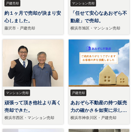
戸建売却
マンション売却
約１ヶ月で売却が決まり安
「任せて安心なあおぞら不
心しました。
動産」で売却。
藤沢市・戸建売却
横浜市旭区・マンション売却
マンション売却
戸建売却
頑張って頂き他社より高く
あおぞら不動産の持つ販売
売却できた。
力の確かさを如実に示して
おり、結果に満足
横浜市西区・マンション売却
横浜市神奈川区・戸建売却