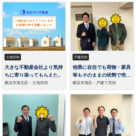
土地売却
戸建売却
大きな不動産会社より気持
他県に在住でも荷物・家具
ちに寄り添ってもらえた。
等もそのままの状態で売却
できた。
横浜市港北区・土地売却
横浜市旭区・戸建て売却