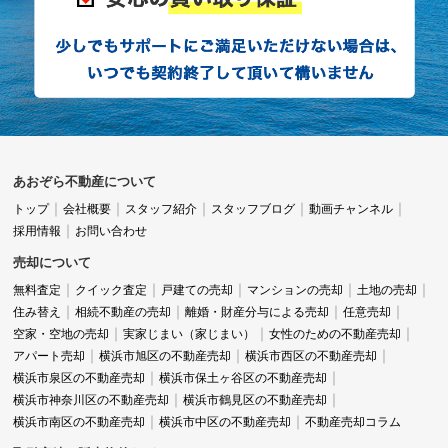
あおぞら不動産について
トップ
会社概要
スタッフ紹介
スタッフブログ
動画チャンネル
採用情報
お問い合わせ
売却について
無料査定
クイック査定
戸建ての売却
マンションの売却
土地の売却
住み替え
相続不動産の売却
離婚・財産分与による売却
任意売却
空家・空地の売却
実家じまい（家じまい）
女性のための不動産売却
アパート売却
横浜市旭区の不動産売却
横浜市西区の不動産売却
横浜市泉区の不動産売却
横浜市保土ヶ谷区の不動産売却
横浜市神奈川区の不動産売却
横浜市鶴見区の不動産売却
横浜市南区の不動産売却
横浜市中区の不動産売却
不動産売却コラム