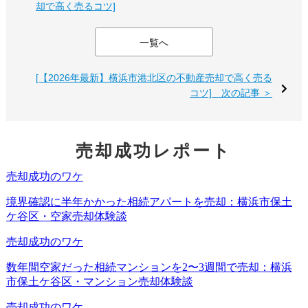
却で高く売るコツ]
区中5位。市街化区域の割合は95.1%、住居系用途地域の割
合は
87.9%で横浜18区中1位
です。
一覧へ
[【2026年最新】横浜市港北区の不動産売却で高く売る
不動産売却の観点では、この「住宅地としての濃さ」が大
コツ] 次の記事 ＞
きな強みになります。港南区は、派手な商業地というよ
り、日常生活を送りやすい住宅地として評価されるエリア
です。買い手には、通勤利便性だけでなく、生活施設、公
売却成功レポート
園、学校、落ち着いた住環境をセットで伝える必要があり
ます。
また、平均年齢は49.4歳、高齢者人口比率は29.3%で、いず
れも横浜市平均より高めです。住み替え、相続、空き家化
する前の売却など、ライフステージに伴う売却相談が出や
すいエリアとも言えます。