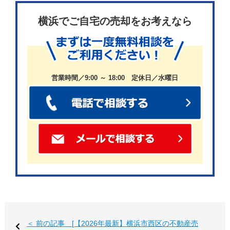
に知っておきたい基本情報
横浜でご自宅の売却をお考えなら
不動産の価格は、建物の築年数や広さだけでなく、「どの
駅を使えるか」「坂や高低差をどう評価されるか」「どん
営業時間／9:00 ～ 18:00 定休日／水曜日
な買い手が住みたいと思うか」によって大きく変わりま
す。港南区の不動産を高く売るには、まず
港南区というエ
リアの強みと注意点
を整理しておきましょう。
住居系用途地域の割合が横浜18区中1位の住宅地
横浜市公式の「令和7年度データブック港南」によると、港
南区の人口は
211,463人
、世帯数は
97,936世帯
、面積は
19.9
＜ 前の記事 [【2026年最新】横浜市西区の不動産売
平方キロメートル
です。人口密度は10,626人/k㎡で横浜18