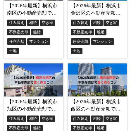
ンション・戸建てともに「横浜方面・品川方面へ出やす
い」点を訴求しやすいエリアです。港南台は、JR根岸線沿
線の住宅地として、落ち着いた街並みや分譲地の印象を伝
えやすいエリアです。上永谷・港南中央・下永谷は、ブル
ーライン利用と生活圏の近さをどう見せるかが売却戦略の
ポイントになります。
港南台八丁目は海抜128.9m。坂や高低差の見せ方
が重要
港南区は、高低差のある住宅地を多く含みます。横浜市公
式統計では、港南区の最高地は
港南台八丁目で海抜128.9m
とされています。