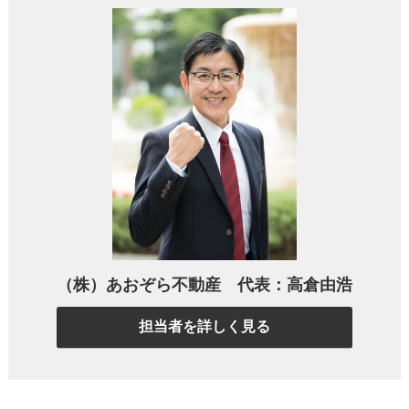
第3章｜港南区で「売れやすい物件」と「工
夫が必要な物件」
第4章｜港南区で不動産を高く売る5つのコ
ツ
第5章｜港南区での不動産売却事例（ケース
スタディ）
第6章｜港南区の不動産売却でよくある質問
まとめ：港南区の不動産売却は「住宅地の
（株）あおぞら不動産 代表：高倉由浩
強み」と「物件ごとの見せ方」が成功のカギ
担当者を詳しく見る
第1章｜港南区はどんな街？不動産売却前