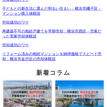
上大岡・上永谷・港南台を中心に交通動線が分か
れる
港南区の主な鉄道駅は、京急線・市営地下鉄ブルーライン
の上大岡駅、市営地下鉄の港南中央駅・上永谷駅・下永谷
駅、JR根岸線の港南台駅です。
横浜市公式統計の2024年度駅別1日平均乗車数を見ると、京
新着コラム
急上大岡駅は
62,954人
、地下鉄上大岡駅は
33,405人
、地下
鉄港南中央駅は9,157人、地下鉄上永谷駅は16,384人、地下
鉄下永谷駅は4,933人、JR港南台駅は
28,386人
です。
上大岡は、京急と地下鉄を使えるターミナル性が強く、マ