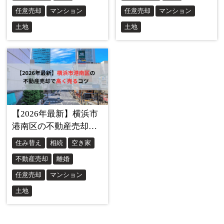
坂や高台は、買い手によって評価が分かれます。駅からの
上り坂や車の出し入れを気にする人もいれば、日当たり、
眺望、風通し、落ち着いた住環境を評価する人もいます。
売却時には、坂を「デメリット」として隠すのではなく、
生活動線とセットで説明することが大切です。バス停まで
の距離、本数、スーパーや学校までのルート、駐車場の使
いやすさ、日当たりの良さを写真・文章で具体的に示す
と、買い手の不安を減らせます。
持ち家比率が高く、戸建て・マンションの両方に
売却需要がある