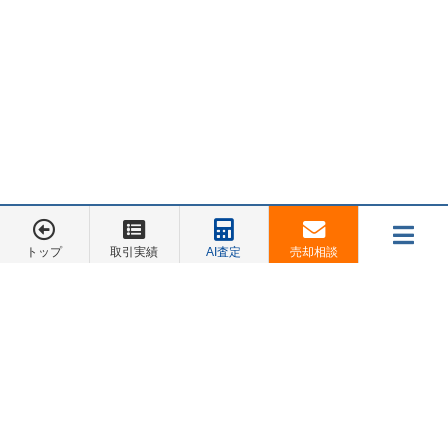
第2章｜港南区の不動産相場【2026年最新
データ】
ここからは、港南区の不動産がどのくらいの価格で取引さ
れているのかを見ていきます。以下では、2026年6月時点で
確認できる横浜市公式統計と、国土交通省「不動産情報ラ
イブラリ」の2025年データをもとに整理します。
トップ
取引実績
AI査定
売却相談
メニュー
お電話でのご相談は
045-548-5246
港南区の中古マンション売却相場
売却相談
お客様の声
会社概要
お問合せ
国土交通省「不動産情報ライブラリ」で港南区の2025年中
トップページ
古マンション等データを確認すると、掲載件数は
164件
でし