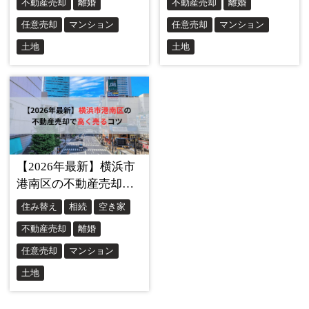
用ローン（金利3〜4%程度）よりも圧倒的に低い金利
（0.4%〜1.5%程度）で貸し出されています。
名義人である夫が出ていき、離婚して法律上「他人」にな
った元妻だけが住むことは、融資の前提条件を根底から覆
す
「資金使途違反」
となります。銀行から見れば、低金利
で借りたお金で、他人に家を貸している（又貸し）のと同
じだからです。
2. 「バレなければいい」は通用しない
「黙っていればバレない」というのも、現代の管理システ
ムでは通用しません。銀行は様々なルートで「契約者が住