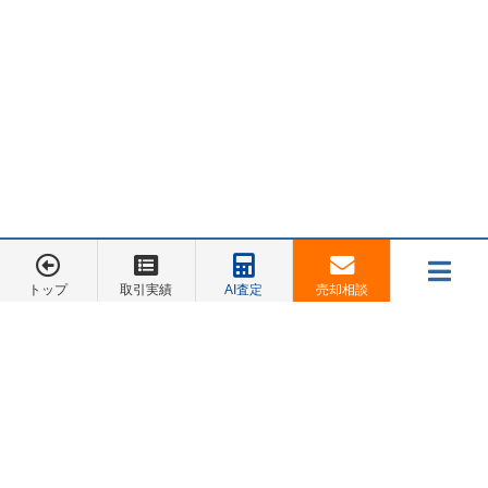
3. バレたらどうなる？「一括返済」の恐怖
契約違反が発覚した場合、銀行は契約約款に基づき
「期限
の利益喪失（きげんのりえきそうしつ）」
を主張できま
す。
これは簡単に言うと、以下のような通告です。
「あなたは約束（自分が住むこと）を破りました。ですか
トップ
取引実績
AI査定
売却相談
ら、もう分割払いでは認めません。残りのローン3,000万円
メニュー
お電話でのご相談は
を、来月末までに一括で返してください」
045-548-5246
数千万円もの現金を即座に用意できる人は稀です。一括返
売却相談
お客様の声
会社概要
お問合せ
済できなければ、保証会社が代位弁済を行い、家は
「競売
トップページ
（けいばい）」
にかけられます。そうなれば、あなたは強