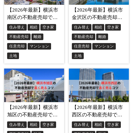
第2章｜銀行にバレるXデー。「夫が出て
行った」は重大な契約違反！
二つ目の罠は「銀行」です。
多くの人が「夫がローンを払い続けていれば、銀行には文
句を言われないだろう（バレなければ大丈夫）」と考えて
いますが、これは
非常に危険な勘違い
です。
1. 住宅ローンの大原則「名義人が住むこと」
住宅ローン（特にフラット35やメガバンクの変動金利）
は、「本人や家族が住むための家」を買うからこそ、投資