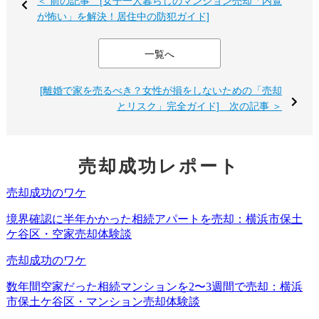
＜ 前の記事 [女子一人暮らしのマンション売却「内覧
が怖い」を解決！居住中の防犯ガイド]
しかし、これを認めてしまうと、元夫は税務署に対して公
的に
「私は子供と生計を一にしています（経済的に支えて
一覧へ
います）」
と申告することになります。
[離婚で家を売るべき？女性が損をしないための「売却
この事実が役所に知られると、あなたの児童扶養手当の審
とリスク」完全ガイド] 次の記事 ＞
査において
「父親が生計同一だと認めている＝母親は自立
していない」
という不利な証拠として使われるリスクがあ
売却成功レポート
るのです。
「家賃がタダだからラッキー」「夫の税金が安くなるなら
いいか」と安易に考えていると、月々4万円以上の大切な現
金収入を失うことになりかねません。