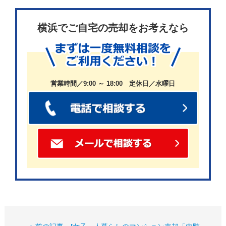
「事実上の婚姻関係が継続している（生計同一）」
と認定
横浜でご自宅の売却をお考えなら
されます。
こうなると、手当が「減額」されるどころか、
「受給資格
なし（支給停止）」
と判断されます。最悪の場合、過去に
遡って受け取った手当の
「全額返還命令（不正受給扱
営業時間／9:00 ～ 18:00 定休日／水曜日
い）」
が出る可能性すらあります。
2. 元夫の「節税」があなたの首を絞める？
ここで特に注意が必要なのが、
「税金上の扶養」と「手
当」の矛盾
です。
元夫が節税のために、子供を自身の「扶養親族（扶養控
除）」に入れたいと言ってくるケースがあります。