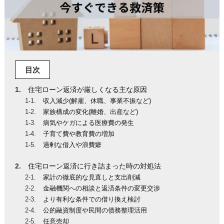
目次
住宅ローン返済が厳しくなる主な原因
収入減少(解雇、休職、事業不振など)
家族構成の変化(離婚、出産など)
病気やケガによる医療費の発生
子育て費や教育費の増加
過剰な借入や浪費癖
住宅ローン返済に行き詰まった時の対処法
家計の徹底的な見直しと支出削減
金融機関への相談と返済条件の変更交渉
より有利な条件での借り換え検討
公的融資制度や民間の債務整理活用
任意売却