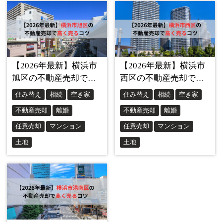
ケース⑤公的支援制度の利用：
求職者支援制度や生活保護制度など、自治体の支援サービ
スを活用する。
収入が減少しても、できる限り延滞を避け、返済を続ける
ことが大切です。
一時的でも延滞すると、信用力が低下し、今後の生活基盤
に影響が及ぶ可能性があります。
収入減少時には、冷静に対応策を立て、早期に解決に向け
た行動を起こすことが求められます。
家族構成の変化(離婚、出産など)