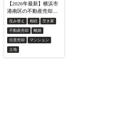
家族構成の変化は、収入減や支出増という形で家計に大き
な影響を及ぼします。
特に離婚と出産は、返済能力に大きく影響する代表的なケ
ースです。
【離婚の場合】
夫婦それぞれの収入から住宅ローンを返済していた場合、
離婚により片方の収入が無くなると、返済が非常に厳しく
なります。住宅の所有権や住み続ける権利をめぐっても問
題が生じます。