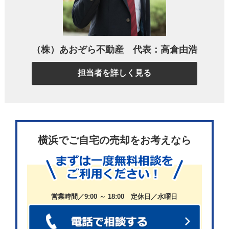
2.家族の構成が変わる(離婚や出産など)
3.病気やケガで医療費がかかる
4.子どもの育児費や教育費が増える
（株）あおぞら不動産 代表：高倉由浩
5.借金が多すぎたり、無駄使いをしてしまう
担当者を詳しく見る
これらの事態が起きると、返済が難しくなってしまいま
す。
誰もがそういった思わぬことには備えが必要です。
横浜でご自宅の売却をお考えなら
この章では、それぞれの原因について詳しく説明します。
自分の状況に当てはまるものがないか、確認してみましょ
営業時間／9:00 ～ 18:00 定休日／水曜日
う。