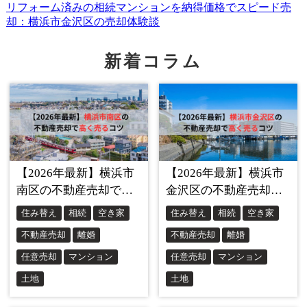
ケース②貯蓄の取り崩し：
普段からある程度の預貯金を用意しておき、一時的な返済
新着コラム
資金に充てる。ただし長期化が見込まれる場合は控えめに
する。
ケース③臨時収入の確保：
アルバイトやパート収入など、本業以外の収入源を作る。
副業や内職なども検討する。
ケース④金融機関への相談：
収入減少の事情を説明し、返済条件の変更(返済期間の延長
や金利引き下げなど)を求める。延滞する前の早めの対応が
肝心。