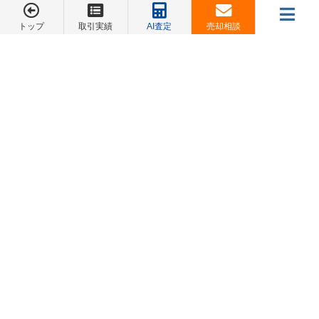
・出産・育児に伴う各種手当を受給する ・配偶者の収入で
トップ
取引実績
AI査定
売却相談
メニュー
賄える範囲で返済額を見直す ・夫婦でアルバイトなどの内
お電話でのご相談は
職収入を得る ・育児が落ち着いたら、早期に復職または転
045-548-5246
職を目指す
売却相談
お客様の声
会社概要
お問合せ
家族構成が変わる節目では、収支の変化に迅速に対応する
トップページ
ことが重要です。
お客様の声
事前の備えも大切ですが、状況に応じて金融機関や専門家
販売中物件
に相談し、適切な対策を講じることが賢明でしょう。
スタッフ紹介
スタッフブログ
病気やケガによる医療費の発生
無料査定