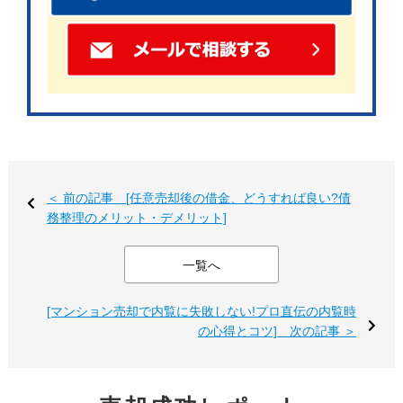
事前に原因を知っておけば、対策を立てやすくなります。
収入減少(解雇、休職、事業不振など)
収入の減少は、住宅ローンの返済を困難にさせる最も一般
＜ 前の記事 [任意売却後の借金、どうすれば良い?債
的な要因の一つです。
務整理のメリット・デメリット]
一覧へ
解雇や休職、事業不振などの理由で、家計を支える収入源
が減少または途絶えてしまうと、返済負担が急激に重くな
[マンション売却で内覧に失敗しない!プロ直伝の内覧時
ります。
の心得とコツ] 次の記事 ＞
具体的な事例として、勤務先の経営不振で解雇された場