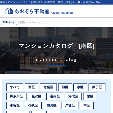
南区｜マンションカタログ | 横浜市の不動産売却、査定・買取なら（株）あおぞら不動産
TOPページ
>
[南区]マンションカタログ
マンションカタログ [南区]
mansion catalog
すべて
西区
青葉区
旭区
泉区
磯子区
神奈川区
金沢区
港南区
港北区
栄区
瀬谷区
都筑区
鶴見区
戸塚区
中区