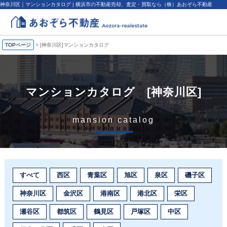
神奈川区｜マンションカタログ | 横浜市の不動産売却、査定・買取なら（株）あおぞら不動産
TOPページ
>
[神奈川区]マンションカタログ
マンションカタログ [神奈川区]
mansion catalog
すべて
西区
青葉区
旭区
泉区
磯子区
神奈川区
金沢区
港南区
港北区
栄区
瀬谷区
都筑区
鶴見区
戸塚区
中区