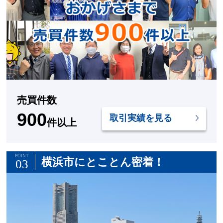
売買件数
900
取引実績を見る
件以上
POINT
横浜市にとことん密着！
03