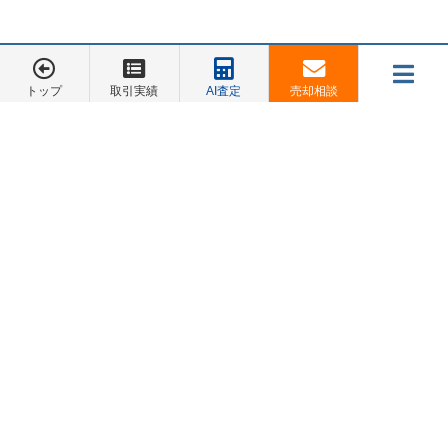
を抑えることが可能ですので、空き家状態で販売するより
劣化を防ぐことへと繋がります。
トップ
取引実績
AI査定
売却相談
メニュー
また、設備の汚れやサビなどの手入れも気づいた段階で行
お電話でのご相談は
045-548-5246
うのと、空き家のまま放置しておくのとでは時間の経過と
共に劣化具合が大きく分かれていきます。
売却相談
お客様の声
会社概要
お問合せ
販売中の不動産はいわゆる商品でもありますので、そんな
トップページ
商品の劣化を出来る限り抑えながら売却活動に臨むことが
お客様の声
できるのも、この住みながら売却することのメリットだと
言えるでしょう。
販売中物件
住みながら不動産売却するデメリット
スタッフ紹介
スタッフブログ