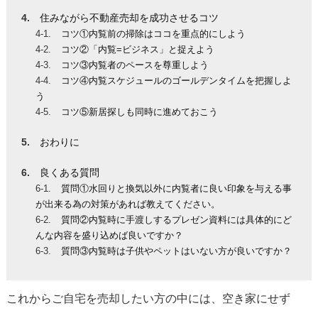
住みながら不動産売却を成功させるコツ
コツ①内覧前の掃除はココを重点的にしよう
コツ②「内覧=ビジネス」と捉えよう
コツ③内覧者のペースを尊重しよう
コツ④内覧スケジュールのゴールデンタイムを把握しよ
う
コツ⑤新居探しも同時に進めておこう
おわりに
良くある質問
質問①水回りと換気以外に内覧者に良い印象を与える事
が出来る為の対策があれば教えてください。
質問②内覧時に手渡しするプレゼン資料には具体的にど
んな内容を盛り込めば良いですか？
質問③内覧時は子供やペットはいない方が良いですか？
これからご自宅を売却したい方の中には、空き家にせず