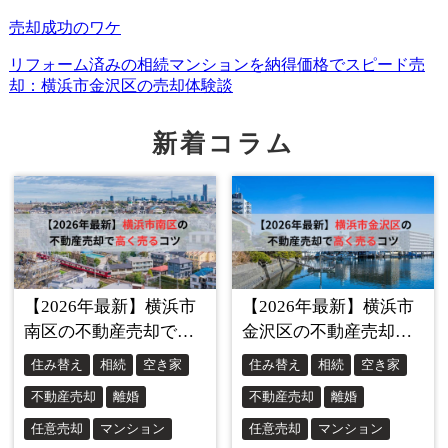
えるでしょう。
実際に新居への引っ越しの際、新しい家具を購入しようと
する方が多いですが、この家具付きの状態で内覧すること
新着コラム
は新しく購入する家具をどのくらいのサイズで買ったらい
いのか、という点でも非常に参考になります。
また、実際にそこに住んでいる売主ならではの視点で物件
の魅力や周辺環境の優れた点などについて直接内覧者に伝
えることができるのも大きいです。
同時に欠点や難点も伝えることは信頼を得る上で重要で、
それが最終的な成約へと繋げてくれる可能性を高めます。