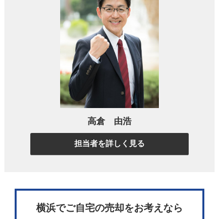
親、家族の遺品や荷物・家具の整理ができないとお
悩みの方は少なくありません。
もしあなたが中村さんと同じように、遺品や荷物、
思い出の品の対処に悩んでいるのであれば、きっと
ご参考になるポイントがあるかと思いますのでご覧
になってみてください。
高倉 由浩
息子が大切にしていたバイクを処分する
担当者を詳しく見る
のがつらい
中村さんは当初、大手不動産会社で売却を始められ
ました。
横浜でご自宅の売却をお考えなら