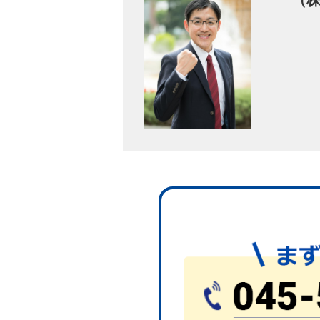
（
木村様は、ご自身でエムユーフロンテ
を決意。
当社で任意売却を行うことになりまし
任意売却とは？
任意売却は、債権者（銀行など）の同
競売になると市場相場より安く売却さ
することが可能です。
また市場相場より住宅ローンの方が多
市場相場 ＜ 住宅ローン
例）
市場相場2,500万円 ＜ 住宅ローン2,