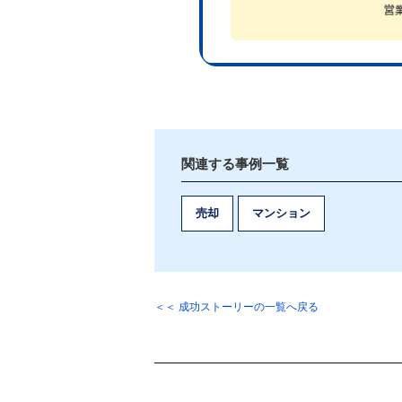
市場相場より住宅ローンの残債の方が
ローンなどで補填している方も多くい
任意売却のメリット
また通常の売却と異なり売却に必要と
出さずにできるのもメリットです。
関連する事例一覧
任意売却の売却方法は、通常の売却方
売却
マンション
してもらい売却活動を行います。
任意売却活動
当社で債権者へ連絡を行い売却金額の
＜＜ 成功ストーリーの一覧へ戻る
さっそくポータルサイトへ登録しお客
提示を受けた売却価格では、見学希望