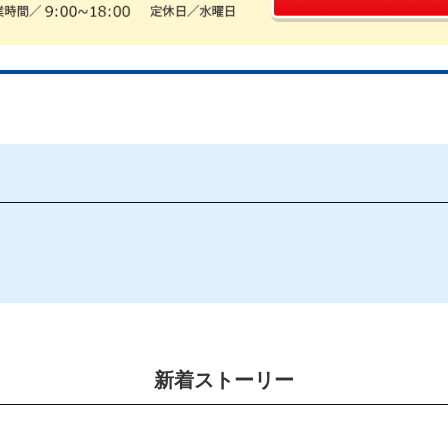
多い場合は、通常だと不足分を自己資金を出さないとならず、
ますが、住宅ローンを一部残して売却できるメリットがありま
なる諸経費（仲介手数料、管理費等の滞納）も売却価格から出
法とまっとく同じで、ポータルサイトなどに室内、外観の写真
提示を受けました。
新着ストーリー
様へ募集活動行いました。
者がおらず、値下げの提示を受けた金額でお客様からのお問合