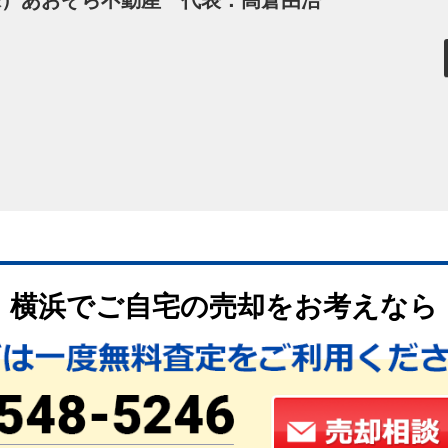
株）あおぞら不動産 代表：高倉由浩
ィアに連絡をされましたが、
任意売却
か
競売
のどちらかの
2択
た。
意を得て、競売によらず任意に売却することを言います。
れていまいますが、任意売却は市場価格と同等の金額で売却を
横浜でご自宅の売却をお考えなら
い場合でも売却が可能です。
800万円